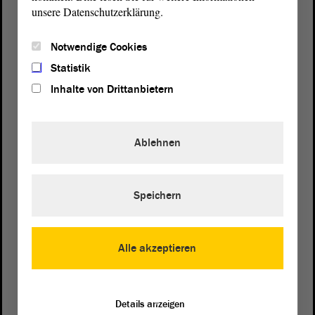
unsere Datenschutzerklärung.
Notwendige Cookies
Statistik
Inhalte von Drittanbietern
Ablehnen
Speichern
Postanschrift
von Sachsen-Anhalt
Landtag
Alle akzeptieren
Domplatz 6–9
39104 Magdeburg
Details anzeigen
Wegbeschreibung