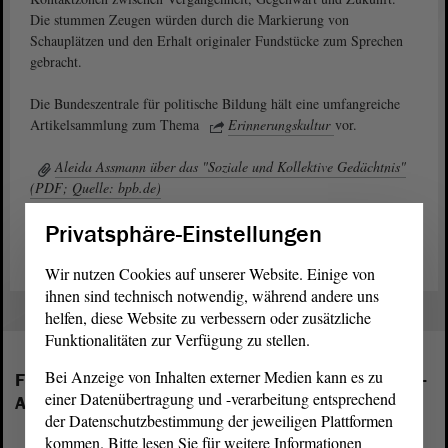
Die stummen Zeugen würden durch die Markierung von
Schauplätzen und den Erhalt originaler Fundstücke zum Sprechen
gebracht.
Die Bundeszentrale für politische Bildung hält eine umfangreiche
Artikelsammlung zum Thema
Erinnerungskultur
vor.
Aleida Assmann über das "Soziale und Kollektive Gedächtnis"
(PDF; Quelle: bpb.de)
Privatsphäre-Einstellungen
Wir nutzen Cookies auf unserer Website. Einige von
ihnen sind technisch notwendig, während andere uns
helfen, diese Website zu verbessern oder zusätzliche
Funktionalitäten zur Verfügung zu stellen.
Bei Anzeige von Inhalten externer Medien kann es zu
Folgende Fraktionen sind im Landtag von Sachsen-
einer Datenübertragung und -verarbeitung entsprechend
Anhalt vertreten:
der Datenschutzbestimmung der jeweiligen Plattformen
kommen. Bitte lesen Sie für weitere Informationen