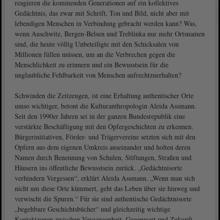
reagieren die kommenden Generationen auf ein kollektives
Gedächtnis, das zwar mit Schrift, Ton und Bild, nicht aber mit
lebendigen Menschen in Verbindung gebracht werden kann? Was,
wenn Auschwitz, Bergen-Belsen und Treblinka nur mehr Ortsnamen
sind, die heute völlig Unbeteiligte mit den Schicksalen von
Millionen füllen müssen, um an die Verbrechen gegen die
Menschlichkeit zu erinnern und ein Bewusstsein für die
unglaubliche Fehlbarkeit von Menschen aufrechtzuerhalten?
Schwinden die Zeitzeugen, ist eine Erhaltung authentischer Orte
umso wichtiger, betont die Kulturanthropologin Aleida Assmann.
Seit den 1990er Jahren sei in der ganzen Bundesrepublik eine
verstärkte Beschäftigung mit den Opfergeschichten zu erkennen.
Bürgerinitiativen, Förder- und Trägervereine setzten sich mit den
Opfern aus dem eigenen Umkreis auseinander und holten deren
Namen durch Benennung von Schulen, Stiftungen, Straßen und
Häusern ins öffentliche Bewusstsein zurück. „Gedächtnisorte
verhindern Vergessen“, erklärt Aleida Assmann. „Wenn man sich
nicht um diese Orte kümmert, geht das Leben über sie hinweg und
verwischt die Spuren.“ Für sie sind authentische Gedächtnisorte
„begehbare Geschichtsbücher“ und gleichzeitig wichtige
Kontaktzonen zwischen Vergangenheit, Gegenwart und Zukunft.