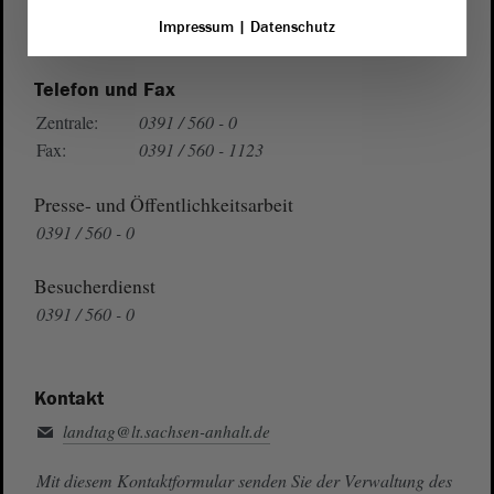
Impressum
|
Datenschutz
Auf Google Maps
Telefon und Fax
Zentrale:
0391 / 560 - 0
Fax:
0391 / 560 - 1123
Presse- und Öffentlichkeitsarbeit
0391 / 560 - 0
Besucherdienst
0391 / 560 - 0
Kontakt
landtag@lt.sachsen-anhalt.de
Mit diesem Kontaktformular senden Sie der Verwaltung des