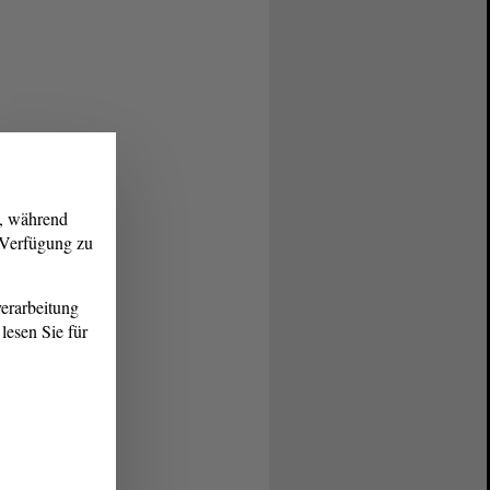
g, während
r Verfügung zu
erarbeitung
lesen Sie für