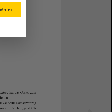
ptieren
andtag
hat das
Gesetz
zum
hnten
nkänderungsstaatsvertrag
ossen. Foto: berggeist007/