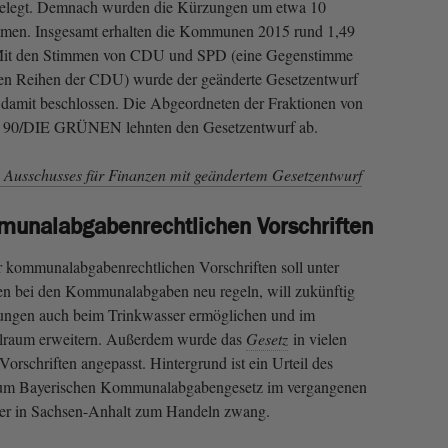
gelegt. Demnach wurden die Kürzungen um etwa 10
men. Insgesamt erhalten die Kommunen 2015 rund 1,49
 Mit den Stimmen von CDU und SPD (eine Gegenstimme
en Reihen der CDU) wurde der geänderte Gesetzentwurf
 damit beschlossen. Die Abgeordneten der Fraktionen von
0/DIE GRÜNEN lehnten den Gesetzentwurf ab.
 Ausschusses für Finanzen mit geändertem Gesetzentwurf
unalabgabenrechtlichen Vorschriften
 kommunalabgabenrechtlichen Vorschriften soll unter
ten bei den Kommunalabgaben neu regeln, will zukünftig
ungen auch beim Trinkwasser ermöglichen und im
elraum erweitern. Außerdem wurde das
Gesetz
in vielen
orschriften angepasst. Hintergrund ist ein Urteil des
zum Bayerischen Kommunalabgabengesetz im vergangenen
eber in Sachsen-Anhalt zum Handeln zwang.