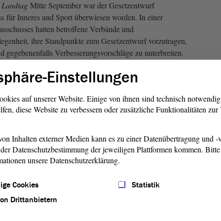
m
Landtag
Mitte September war der Gesetzentwurf
s für Inneres und Sport überwiesen worden. In einer
usschusses hatten betroffene Verbände und
legenheit, ihre Standpunkte zum Gesetzentwurf vorzutragen,
 gegebenenfalls Verbesserungsvorschläge zu unterbreiten.
sphäre-Einstellungen
n Anhörung zur Änderung kommunalabgabenrechtlicher
ookies auf unserer Website. Einige von ihnen sind technisch notwendi
lfen, diese Website zu verbessern oder zusätzliche Funktionalitäten zu
nneres und Sport dem
Landtag
eine geänderte
 Gesetzesänderung vorgelegt. Unter anderem soll die
 Gebührenbemessung nicht nur für Trinkwasser und
on Inhalten externer Medien kann es zu einer Datenübertragung und -v
ie Abfallversorgung gelten. Der
Beschlussempfehlung
der Datenschutzbestimmung der jeweiligen Plattformen kommen. Bitte 
immung mit einem Ergebnis von 49 Ja- und 33 Nein-
mationen unsere Datenschutzerklärung.
ist damit beschlossen.
ige Cookies
Statistik
 geändertem Gesetzentwurf zur Änderung
von Drittanbietern
 Vorschriften