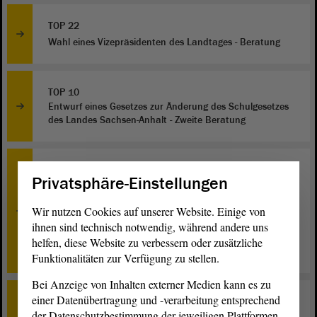
TOP 22
Wahl eines Vizepräsidenten des Landtages - Beratung
TOP 10
Entwurf eines Gesetzes zur Änderung des Schulgesetzes
des Landes Sachsen-Anhalt - Zweite Beratung
TOP 11
Privatsphäre-Einstellungen
Entwurf eines Zweiten Gesetzes zur Änderung des
Gesetzes zur Regelung des Rechts der Spielhallen im
Wir nutzen Cookies auf unserer Website. Einige von
Land Sachsen-Anhalt (Spielhallengesetz Sachsen-Anhalt
- SpielhG LSA) zur Anpassung dieses Gesetzes an den
ihnen sind technisch notwendig, während andere uns
GlüStV 2021 (Zweites
helfen, diese Website zu verbessern oder zusätzliche
Spielhallenrechtsänderungsgesetz) - Zweite Beratung
Funktionalitäten zur Verfügung zu stellen.
Bei Anzeige von Inhalten externer Medien kann es zu
einer Datenübertragung und -verarbeitung entsprechend
TOP 14
der Datenschutzbestimmung der jeweiligen Plattformen
Entwurf eines Gesetzes zur Änderung des