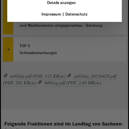
Details anzeigen
TOP 25
Impressum
|
Datenschutz
a) Pharmazeutische Versorgung nachhaltig sichern; b)
Apotheken vor Ort stärken - Engpässen bei Personal
und Medikamenten entgegenwirken - Beratung
TOP 0
Schlussbemerkungen
to020sp.pdf (PDF, 515 KByte)
zp020sp_20230428.pdf
(PDF, 201 KByte)
040stzg.pdf (PDF, 2,60 MByte)
Folgende Fraktionen sind im Landtag von Sachsen-