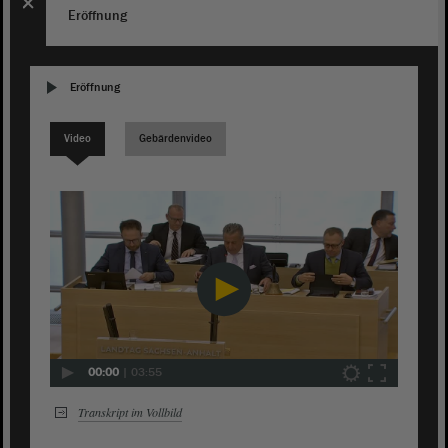
Eröffnung
Eröffnung
Video
Gebärdenvideo
00:00
|
03:55
Transkript im Vollbild