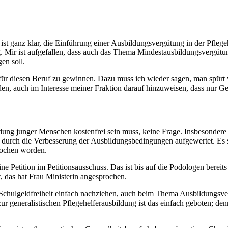
st ganz klar, die Einführung einer Ausbildungsvergütung in der Pflegehi
. Mir ist aufgefallen, dass auch das Thema Mindestausbildungsvergütu
gen soll.
ür diesen Beruf zu gewinnen. Dazu muss ich wieder sagen, man spürt w
en, auch im Interesse meiner Fraktion darauf hinzuweisen, dass nur Ge
dung junger Menschen kostenfrei sein muss, keine Frage. Insbesondere 
n durch die Verbesserung der Ausbildungsbedingungen aufgewertet. Es s
prochen worden.
e Petition im Petitionsausschuss. Das ist bis auf die Podologen bereits
t, das hat Frau Ministerin angesprochen.
hulgeldfreiheit einfach nachziehen, auch beim Thema Ausbildungsver
l zur generalistischen Pflegehelferausbildung ist das einfach geboten