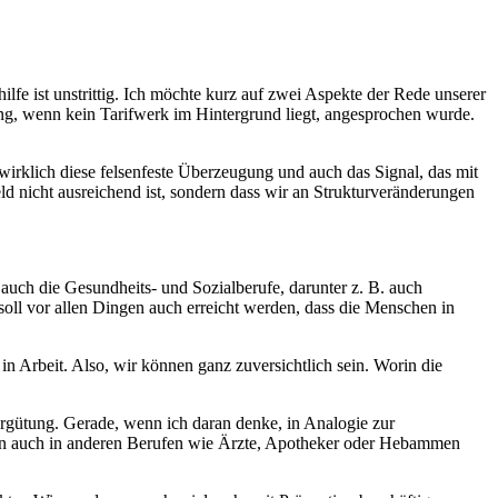
lfe ist unstrittig. Ich möchte kurz auf zwei Aspekte der Rede unserer
ng, wenn kein Tarifwerk im Hintergrund liegt, angesprochen wurde.
irklich diese felsenfeste Überzeugung und auch das Signal, das mit
ld nicht ausreichend ist, sondern dass wir an Strukturveränderungen
auch die Gesundheits- und Sozialberufe, darunter z. B. auch
oll vor allen Dingen auch erreicht werden, dass die Menschen in
 in Arbeit. Also, wir können ganz zuversichtlich sein. Worin die
gütung. Gerade, wenn ich daran denke, in Analogie zur
; denn auch in anderen Berufen wie Ärzte, Apotheker oder Hebammen