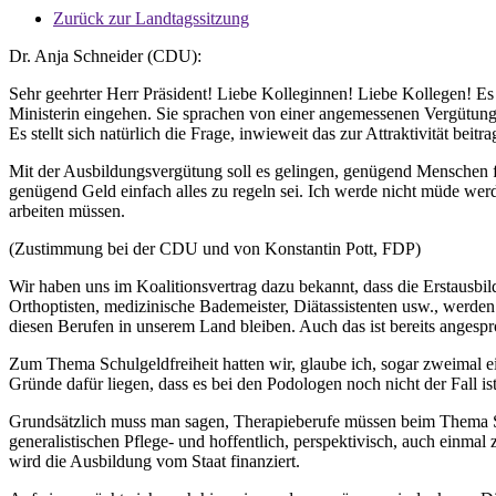
Zurück zur Landtagssitzung
Dr. Anja Schneider (CDU):
Sehr geehrter Herr Präsident! Liebe Kolleginnen! Liebe Kollegen! Es i
Ministerin eingehen. Sie sprachen von einer angemessenen Vergütung
Es stellt sich natürlich die Frage, inwieweit das zur Attraktivität beitra
Mit der Ausbildungsvergütung soll es gelingen, genügend Menschen f
genügend Geld einfach alles zu regeln sei. Ich werde nicht müde werd
arbeiten müssen.
(Zustimmung bei der CDU und von Konstantin Pott, FDP)
Wir haben uns im Koalitionsvertrag dazu bekannt, dass die Erstausbil
Orthoptisten, medizinische Bademeister, Diätassistenten usw., werde
diesen Berufen in unserem Land bleiben. Auch das ist bereits anges
Zum Thema Schulgeldfreiheit hatten wir, glaube ich, sogar zweimal ein
Gründe dafür liegen, dass es bei den Podologen noch nicht der Fall is
Grundsätzlich muss man sagen, Therapieberufe müssen beim Thema Sc
generalistischen Pflege- und hoffentlich, perspektivisch, auch einma
wird die Ausbildung vom Staat finanziert.