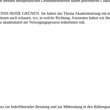
meisten therapeutischen Gesundheitsberufe haben präventiven Charakt
ÜNDNIS 90/DIE GRÜNEN. Sie haben das Thema Akademisierung mit meh
üssen auch schauen, wo, in welche Richtung. Ansonsten haben wir die De
ge akademisiert am Versorgungsprozess teilnehmen soll.
uss zur federführenden Beratung und zur Mitberatung in den Bildung