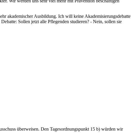
er. Wir werden uns sehr viel mehr mit Prävention beschäftigen
r akademischer Ausbildung. Ich will keine Akademisierungsdebatte
batte: Sollen jetzt alle Pflegenden studieren? - Nein, sollen sie
sausschuss überweisen. Den Tagesordnungspunkt 15 b) würden wir