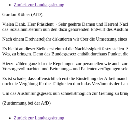
Zurück zur Landtagssitzung
Gordon Köhler (AfD):
Vielen Dank, Herr Präsident. - Sehr geehrte Damen und Herren! Nachd
das Sozialministerium nun den dazu gehörenden Entwurf des Ausführ
Nach einem Dreivierteljahr diskutieren wir über die Umsetzung eines 
Es bleibt an dieser Stelle erst einmal die Nachlässigkeit festzustell
Weg zu bringen. Denn das Bundesgesetz enthält durchaus Punkte, d
Hierzu zählen ganz klar die Regelungen zur personellen wie auch zur 
Vorsorgevollmachten und Betreuungs- und Patientenverfügungen seien 
Es ist schade, dass offensichtlich erst die Einstellung der Arbeit m
doch die Vergütung für die Tätigkeiten durch das Versäumnis der Lan
Um das Ausführungsgesetz nun schnellstmöglich zur Geltung zu brin
(Zustimmung bei der AfD)
Zurück zur Landtagssitzung