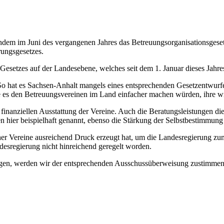
em im Juni des vergangenen Jahres das Betreuungsorganisationsgesetz 
ungsgesetzes.
Gesetzes auf der Landesebene, welches seit dem 1. Januar dieses Jahres 
en. So hat es Sachsen-Anhalt mangels eines entsprechenden Gesetzentwur
ie es den Betreuungsvereinen im Land einfacher machen würden, ihre
finanziellen Ausstattung der Vereine. Auch die Beratungsleistungen die
hier beispielhaft genannt, ebenso die Stärkung der Selbstbestimmung 
ancher Vereine ausreichend Druck erzeugt hat, um die Landesregierung z
desregierung nicht hinreichend geregelt worden.
gen, werden wir der entsprechenden Ausschussüberweisung zustimmen.