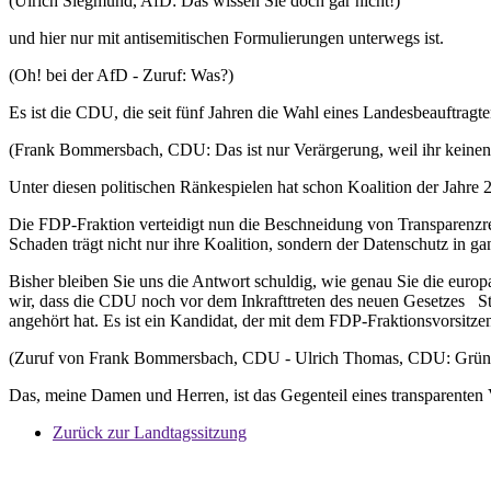
(Ulrich Siegmund, AfD: Das wissen Sie doch gar nicht!)
und hier nur mit antisemitischen Formulierungen unterwegs ist.
(Oh! bei der AfD - Zuruf: Was?)
Es ist die CDU, die seit fünf Jahren die Wahl eines Landesbeauftragte
(Frank Bommersbach, CDU: Das ist nur Verärgerung, weil ihr keinen
Unter diesen politischen Ränkespielen hat schon Koalition der Jahre 2
Die FDP-Fraktion verteidigt nun die Beschneidung von Transparenzregul
Schaden trägt nicht nur ihre Koalition, sondern der Datenschutz in 
Bisher bleiben Sie uns die Antwort schuldig, wie genau Sie die europ
wir, dass die CDU noch vor dem Inkrafttreten des neuen Gesetzes St
angehört hat. Es ist ein Kandidat, der mit dem FDP-Fraktionsvorsitzen
(Zuruf von Frank Bommersbach, CDU - Ulrich Thomas, CDU: Grüne 
Das, meine Damen und Herren, ist das Gegenteil eines transparenten 
Zurück zur Landtagssitzung