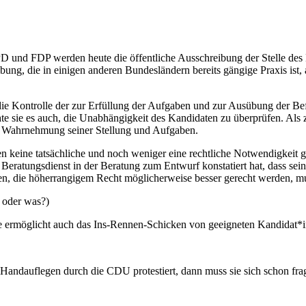
 und FDP werden heute die öffentliche Ausschreibung der Stelle des L
bung, die in einigen anderen Bundesländern bereits gängige Praxis ist
ie Kontrolle der zur Erfüllung der Aufgaben und zur Ausübung der Bef
e sie es auch, die Unabhängigkeit des Kandidaten zu überprüfen. Als z
r Wahrnehmung seiner Stellung und Aufgaben.
n keine tatsächliche und noch weniger eine rechtliche Notwendigkeit g
ratungsdienst in der Beratung zum Entwurf konstatiert hat, dass sein
chen, die höherrangigem Recht möglicherweise besser gerecht werden, m
 oder was?)
ie ermöglicht auch das Ins-Rennen-Schicken von geeigneten Kandidat*i
Handauflegen durch die CDU protestiert, dann muss sie sich schon fra