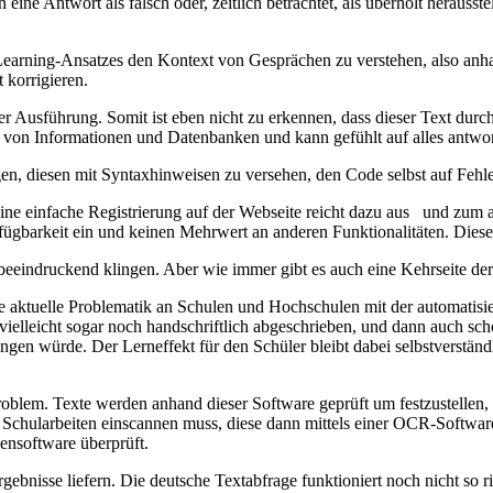
ne Antwort als falsch oder, zeitlich betrachtet, als überholt herausste
Learning-Ansatzes den Kontext von Gesprächen zu verstehen, also an
 korrigieren.
 Ausführung. Somit ist eben nicht zu erkennen, dass dieser Text durch 
 von Informationen und Datenbanken und kann gefühlt auf alles antwor
n, diesen mit Syntaxhinweisen zu versehen, den Code selbst auf Fehle
ine einfache Registrierung auf der Webseite reicht dazu aus und zum a
ügbarkeit ein und keinen Mehrwert an anderen Funktionalitäten. Diese d
eeindruckend klingen. Aber wie immer gibt es auch eine Kehrseite der
ie aktuelle Problematik an Schulen und Hochschulen mit der automatisi
, vielleicht sogar noch handschriftlich abgeschrieben, und dann auch sch
ingen würde. Der Lerneffekt für den Schüler bleibt dabei selbstverständ
Problem. Texte werden anhand dieser Software geprüft um festzustellen
rer Schularbeiten einscannen muss, diese dann mittels einer OCR-Softw
ensoftware überprüft.
rgebnisse liefern. Die deutsche Textabfrage funktioniert noch nicht so r