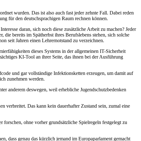
rdnet wurden. Das ist also auch fast jeder zehnte Fall. Dabei reden
Lösung für den deutschsprachigen Raum rechnen können.
nteresse daran, sich noch diese zusätzliche Arbeit zu machen? Jeder
 die bereits im Spätherbst ihres Berufslebens stehen, sich solche
on seit Jahren einen Lehrernotstand zu verzeichnen.
ierfähigkeiten dieses Systems in der allgemeinen IT-Sicherheit
mächtiges KI-Tool an ihrer Seite, das ihnen bei der Ausführung
code und gar vollständige Infektionsketten erzeugen, um damit auf
reich zunehmen werden.
 unter anderem deswegen, weil erhebliche Jugendschutzbedenken
en verbreitet. Das kann kein dauerhafter Zustand sein, zumal eine
r forschen, ohne vorher grundsätzliche Spielregeln festgelegt zu
ehen, dass genau das kürzlich jemand im Europaparlament gemacht