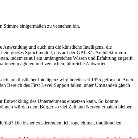
en Stimme einigermaßen zu verstehen bin.
e Anwendung und auch um die künstliche Intelligenz, die
ist ein großes Sprachmodell, das auf der GPT-3.5-Architektur von
ten, indem es auf ein umfangreiches Wissen und Erfahrung zugreift,
ationen reagieren und versuchen, hilfreiche Antworten
uch an künstlicher Intelligenz wird bereits seit 1955 geforscht. Auch
den Bereich des First-Level-Support fallen, unter Umständen gleich
 zur Entwicklung des Unternehmens einsetzen kann. So könnte
ngängen würden dem Bürger so viel Zeit und Nerven erhalten bleiben.
igt? Die bisher existierenden, ich sage einmal, traditionellen