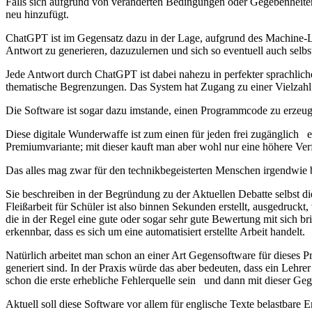
Falls sich aufgrund von veränderten Bedingungen oder Gegebenheiten ei
neu hinzufügt.
ChatGPT ist im Gegensatz dazu in der Lage, aufgrund des Machine-
Antwort zu generieren, dazuzulernen und sich so eventuell auch selbst
Jede Antwort durch ChatGPT ist dabei nahezu in perfekter sprachlicher
thematische Begrenzungen. Das System hat Zugang zu einer Vielzahl
Die Software ist sogar dazu imstande, einen Programmcode zu erzeuge
Diese digitale Wunderwaffe ist zum einen für jeden frei zugänglich e
Premiumvariante; mit dieser kauft man aber wohl nur eine höhere Verf
Das alles mag zwar für den technikbegeisterten Menschen irgendwie b
Sie beschreiben in der Begründung zu der Aktuellen Debatte selbst d
Fleißarbeit für Schüler ist also binnen Sekunden erstellt, ausgedruckt
die in der Regel eine gute oder sogar sehr gute Bewertung mit sich br
erkennbar, dass es sich um eine automatisiert erstellte Arbeit handelt.
Natürlich arbeitet man schon an einer Art Gegensoftware für dieses 
generiert sind. In der Praxis würde das aber bedeuten, dass ein Leh
schon die erste erhebliche Fehlerquelle sein und dann mit dieser Geg
Aktuell soll diese Software vor allem für englische Texte belastbare E