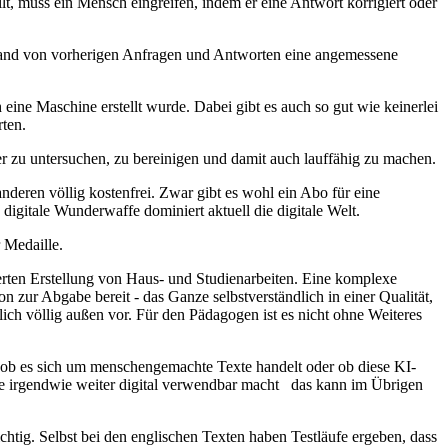
llt, muss ein Mensch eingreifen, indem er eine Antwort korrigiert oder
hand von vorherigen Anfragen und Antworten eine angemessene
eine Maschine erstellt wurde. Dabei gibt es auch so gut wie keinerlei
ten.
r zu untersuchen, zu bereinigen und damit auch lauffähig zu machen.
nderen völlig kostenfrei. Zwar gibt es wohl ein Abo für eine
igitale Wunderwaffe dominiert aktuell die digitale Welt.
 Medaille.
erten Erstellung von Haus- und Studienarbeiten. Eine komplexe
on zur Abgabe bereit - das Ganze selbstverständlich in einer Qualität,
lich völlig außen vor. Für den Pädagogen ist es nicht ohne Weiteres
, ob es sich um menschengemachte Texte handelt oder ob diese KI-
are irgendwie weiter digital verwendbar macht das kann im Übrigen
ichtig. Selbst bei den englischen Texten haben Testläufe ergeben, dass