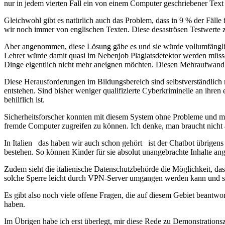
nur in jedem vierten Fall ein von einem Computer geschriebener Text a
Gleichwohl gibt es natürlich auch das Problem, dass in 9 % der Fälle
wir noch immer von englischen Texten. Diese desaströsen Testwerte z
Aber angenommen, diese Lösung gäbe es und sie würde vollumfänglich 
Lehrer würde damit quasi im Nebenjob Plagiatsdetektor werden müssen. 
Dinge eigentlich nicht mehr aneignen möchten. Diesen Mehraufwand wi
Diese Herausforderungen im Bildungsbereich sind selbstverständlich n
entstehen. Sind bisher weniger qualifizierte Cyberkriminelle an ihren
behilflich ist.
Sicherheitsforscher konnten mit diesem System ohne Probleme und mi
fremde Computer zugreifen zu können. Ich denke, man braucht nicht 
In Italien das haben wir auch schon gehört ist der Chatbot übrigen
bestehen. So können Kinder für sie absolut unangebrachte Inhalte a
Zudem sieht die italienische Datenschutzbehörde die Möglichkeit, das
solche Sperre leicht durch VPN-Server umgangen werden kann und som
Es gibt also noch viele offene Fragen, die auf diesem Gebiet beantwo
haben.
Im Übrigen habe ich erst überlegt, mir diese Rede zu Demonstration