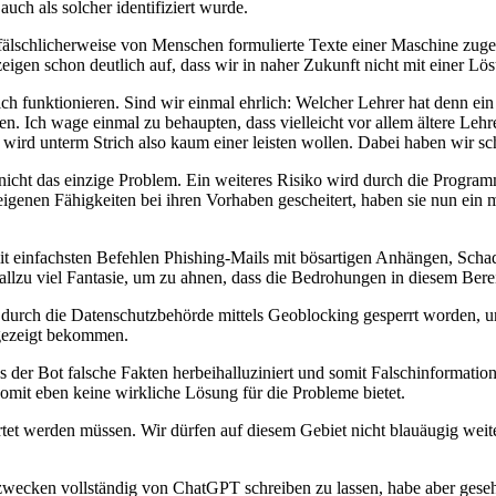
uch als solcher identifiziert wurde.
 fälschlicherweise von Menschen formulierte Texte einer Maschine zugeo
eigen schon deutlich auf, dass wir in naher Zukunft nicht mit einer 
funktionieren. Sind wir einmal ehrlich: Welcher Lehrer hat denn ein I
Ich wage einmal zu behaupten, dass vielleicht vor allem ältere Lehrer,
rd unterm Strich also kaum einer leisten wollen. Dabei haben wir sch
icht das einzige Problem. Ein weiteres Risiko wird durch die Programm
 eigenen Fähigkeiten bei ihren Vorhaben gescheitert, haben sie nun ein 
t einfachsten Befehlen Phishing-Mails mit bösartigen Anhängen, Schad
allzu viel Fantasie, um zu ahnen, dass die Bedrohungen in diesem Be
s durch die Datenschutzbehörde mittels Geoblocking gesperrt worden,
ngezeigt bekommen.
s der Bot falsche Fakten herbeihalluziniert und somit Falschinformation
it eben keine wirkliche Lösung für die Probleme bietet.
rtet werden müssen. Wir dürfen auf diesem Gebiet nicht blauäugig weite
szwecken vollständig von ChatGPT schreiben zu lassen, habe aber ges