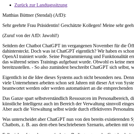
Zurück zur Landtagssitzung
Matthias Büttner (Stendal) (AfD):
Sehr geehrte Frau Präsidentin! Geschätzte Kollegen! Meine sehr geeh
(Zuruf von der AfD: Jawohl!)
Seitdem der Chatbot ChatGPT im vergangenen November für die Öffent
dahintersteckt. Doch was ist ChatGPT eigentlich? Wir haben es schon
OpenAI trainiert wurde. Seine Programmierung und Funktionalität er
das während seines Trainings aufgebaut wurde. Obwohl es keine mensc
bereitzustellen. - So also zumindest beschreibt ChatGPT sich selbst, 
Eigentlich ist die Idee dieses Systems auch nicht besonders neu. Denn
viele Unternehmen arbeiten schon seit Jahren mit dieser Art von Syst
beantwortet werden oder werden automatisiert an die entsprechenden
Das Ganze spart selbstverständlich Ressourcen im Personalbereich, d
künstliche Intelligenz auch im Bereich der Verwaltung sinnvoll eing
Aber auch die Verwaltung selbst würde durch effektiveres Personalm
Was unterscheidet aber ChatGPT nun von den bereits existierenden Sys
Chatbots, z. B. aus dem eben beschriebenen Szenario, arbeiten mit 