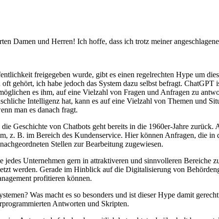
rten Damen und Herren! Ich hoffe, dass ich trotz meiner angeschlagen
lichkeit freigegeben wurde, gibt es einen regelrechten Hype um dies
 oft gehört, ich habe jedoch das System dazu selbst befragt. ChatGPT 
möglichen es ihm, auf eine Vielzahl von Fragen und Anfragen zu antwor
hliche Intelligenz hat, kann es auf eine Vielzahl von Themen und Situ
wenn man es danach fragt.
 die Geschichte von Chatbots geht bereits in die 1960er-Jahre zurück. A
em, z. B. im Bereich des Kundenservice. Hier können Anfragen, die in 
 nachgeordneten Stellen zur Bearbeitung zugewiesen.
ie jedes Unternehmen gern in attraktiveren und sinnvolleren Bereiche
esetzt werden. Gerade im Hinblick auf die Digitalisierung von Behörde
anagement profitieren können.
temen? Was macht es so besonders und ist dieser Hype damit gerechtfert
vorprogrammierten Antworten und Skripten.