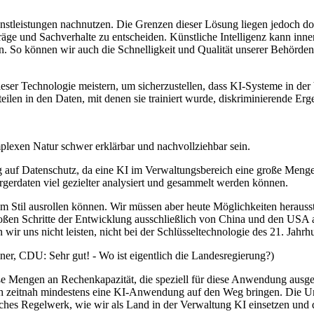
ienstleistungen nachnutzen. Die Grenzen dieser Lösung liegen jedoch 
äge und Sachverhalte zu entscheiden. Künstliche Intelligenz kann inn
 So können wir auch die Schnelligkeit und Qualität unserer Behörden 
er Technologie meistern, um sicherzustellen, dass KI-Systeme in der V
en in den Daten, mit denen sie trainiert wurde, diskriminierende Ergeb
lexen Natur schwer erklärbar und nachvollziehbar sein.
ug auf Datenschutz, da eine KI im Verwaltungsbereich eine große Menge
erdaten viel gezielter analysiert und gesammelt werden können.
ßem Stil ausrollen können. Wir müssen aber heute Möglichkeiten heraus
oßen Schritte der Entwicklung ausschließlich von China und den USA a
ir uns nicht leisten, nicht bei der Schlüsseltechnologie des 21. Jahrh
r, CDU: Sehr gut! - Wo ist eigentlich die Landesregierung?)
engen an Rechenkapazität, die speziell für diese Anwendung ausgelegt
reich zeitnah mindestens eine KI-Anwendung auf den Weg bringen. Die 
iches Regelwerk, wie wir als Land in der Verwaltung KI einsetzen und 