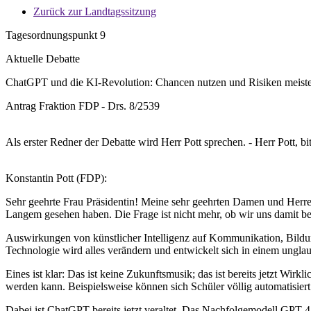
Zurück zur Landtagssitzung
Tagesordnungspunkt 9
Aktuelle Debatte
ChatGPT und die KI-Revolution: Chancen nutzen und Risiken meist
Antrag Fraktion FDP - Drs. 8/2539
Als erster Redner der Debatte wird Herr Pott sprechen. - Herr Pott, bi
Konstantin Pott (FDP):
Sehr geehrte Frau Präsidentin! Meine sehr geehrten Damen und Herren
Langem gesehen haben. Die Frage ist nicht mehr, ob wir uns damit b
Auswirkungen von künstlicher Intelligenz auf Kommunikation, Bildung
Technologie wird alles verändern und entwickelt sich in einem ungla
Eines ist klar: Das ist keine Zukunftsmusik; das ist bereits jetzt W
werden kann. Beispielsweise können sich Schüler völlig automatisiert
Dabei ist ChatGPT bereits jetzt veraltet. Das Nachfolgemodell GPT-4 v