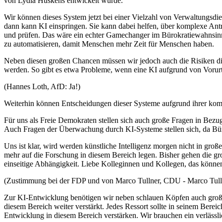
von Lydia Hüskens entwickelt wurde.
Wir können dieses System jetzt bei einer Vielzahl von Verwaltungsd
dann kann KI einspringen. Sie kann dabei helfen, über komplexe Antr
und prüfen. Das wäre ein echter Gamechanger im Bürokratiewahnsinn.
zu automatisieren, damit Menschen mehr Zeit für Menschen haben.
Neben diesen großen Chancen müssen wir jedoch auch die Risiken dies
werden. So gibt es etwa Probleme, wenn eine KI aufgrund von Vorurteil
(Hannes Loth, AfD: Ja!)
Weiterhin können Entscheidungen dieser Systeme aufgrund ihrer komp
Für uns als Freie Demokraten stellen sich auch große Fragen in Bez
Auch Fragen der Überwachung durch KI-Systeme stellen sich, da Bürg
Uns ist klar, wird werden künstliche Intelligenz morgen nicht in gro
mehr auf die Forschung in diesem Bereich legen. Bisher gehen die gr
einseitige Abhängigkeit. Liebe Kolleginnen und Kollegen, das können w
(Zustimmung bei der FDP und von Marco Tullner, CDU - Marco Tullne
Zur KI-Entwicklung benötigen wir neben schlauen Köpfen auch große M
diesem Bereich weiter verstärkt. Jedes Ressort sollte in seinem Be
Entwicklung in diesem Bereich verstärken. Wir brauchen ein verlässl