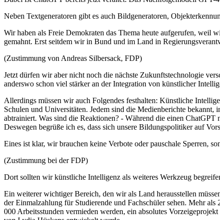
Neben Textgeneratoren gibt es auch Bildgeneratoren, Objekterkenn
Wir haben als Freie Demokraten das Thema heute aufgerufen, weil wi
gemahnt. Erst seitdem wir in Bund und im Land in Regierungsverantwo
(Zustimmung von Andreas Silbersack, FDP)
Jetzt dürfen wir aber nicht noch die nächste Zukunftstechnologie ver
anderswo schon viel stärker an der Integration von künstlicher Intelli
Allerdings müssen wir auch Folgendes festhalten: Künstliche Intellig
Schulen und Universitäten. Jedem sind die Medienberichte bekannt, i
abtrainiert. Was sind die Reaktionen? - Während die einen ChatGPT no
Deswegen begrüße ich es, dass sich unsere Bildungspolitiker auf Vor
Eines ist klar, wir brauchen keine Verbote oder pauschale Sperren,
(Zustimmung bei der FDP)
Dort sollten wir künstliche Intelligenz als weiteres Werkzeug begreif
Ein weiterer wichtiger Bereich, den wir als Land herausstellen müsse
der Einmalzahlung für Studierende und Fachschüler sehen. Mehr als 2
000 Arbeitsstunden vermieden werden, ein absolutes Vorzeigeprojekt d