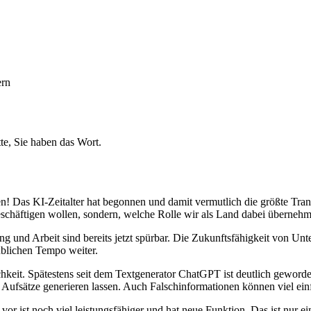
ern
tte, Sie haben das Wort.
! Das KI-Zeitalter hat begonnen und damit vermutlich die größte Transf
eschäftigen wollen, sondern, welche Rolle wir als Land dabei überneh
 und Arbeit sind bereits jetzt spürbar. Die Zukunftsfähigkeit von Unt
ublichen Tempo weiter.
irklichkeit. Spätestens seit dem Textgenerator ChatGPT ist deutlich gew
 Aufsätze generieren lassen. Auch Falschinformationen können viel einf
or ist noch viel leistungsfähiger und hat neue Funktion. Das ist nur ei