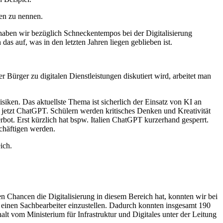
en zu nennen.
haben wir bezüglich Schneckentempos bei der Digitalisierung
 auf, was in den letzten Jahren liegen geblieben ist.
Bürger zu digitalen Dienstleistungen diskutiert wird, arbeitet man
iken. Das aktuellste Thema ist sicherlich der Einsatz von KI an
 jetzt ChatGPT. Schülern werden kritisches Denken und Kreativität
bot. Erst kürzlich hat bspw. Italien ChatGPT kurzerhand gesperrt.
chäftigen werden.
ich.
en Chancen die Digitalisierung in diesem Bereich hat, konnten wir bei
 einen Sachbearbeiter einzustellen. Dadurch konnten insgesamt 190
lt vom Ministerium für Infrastruktur und Digitales unter der Leitung