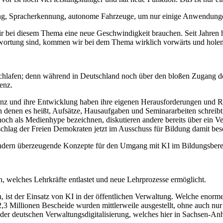
ung, Spracherkennung, autonome Fahrzeuge, um nur einige Anwendung
r bei diesem Thema eine neue Geschwindigkeit brauchen. Seit Jahren 
rtung sind, kommen wir bei dem Thema wirklich vorwärts und holen das
schlafen; denn während in Deutschland noch über den bloßen Zugang der 
genz.
enz und ihre Entwicklung haben ihre eigenen Herausforderungen und Ris
n denen es heißt, Aufsätze, Hausaufgaben und Seminararbeiten schreibt
ch als Medienhype bezeichnen, diskutieren andere bereits über ein Ver
schlag der Freien Demokraten jetzt im Ausschuss für Bildung damit bes
 sondern überzeugende Konzepte für den Umgang mit KI im Bildungsbere
en, welches Lehrkräfte entlastet und neue Lehrprozesse ermöglicht.
n, ist der Einsatz von KI in der öffentlichen Verwaltung. Welche enorm
,3 Millionen Bescheide wurden mittlerweile ausgestellt, ohne auch nur
er deutschen Verwaltungsdigitalisierung, welches hier in Sachsen-Anha