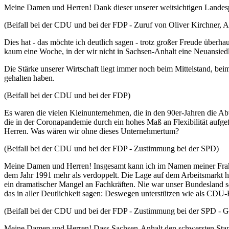
Meine Damen und Herren! Dank dieser unserer weitsichtigen Landespo
(Beifall bei der CDU und bei der FDP - Zuruf von Oliver Kirchner, 
Dies hat - das möchte ich deutlich sagen - trotz großer Freude überh
kaum eine Woche, in der wir nicht in Sachsen-Anhalt eine Neuansiedl
Die Stärke unserer Wirtschaft liegt immer noch beim Mittelstand, be
gehalten haben.
(Beifall bei der CDU und bei der FDP)
Es waren die vielen Kleinunternehmen, die in den 90er-Jahren die Ab
die in der Coronapandemie durch ein hohes Maß an Flexibilität aufge
Herren. Was wären wir ohne dieses Unternehmertum?
(Beifall bei der CDU und bei der FDP - Zustimmung bei der SPD)
Meine Damen und Herren! Insgesamt kann ich im Namen meiner Fraktion
dem Jahr 1991 mehr als verdoppelt. Die Lage auf dem Arbeitsmarkt ha
ein dramatischer Mangel an Fachkräften. Nie war unser Bundesland s
das in aller Deutlichkeit sagen: Deswegen unterstützen wie als CDU-
(Beifall bei der CDU und bei der FDP - Zustimmung bei der SPD - G
Meine Damen und Herren! Dass Sachsen-Anhalt den schwersten Stand be