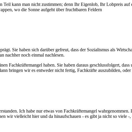
eil kann man nicht zustimmen; denn Ihr Eigenlob, Ihr Lobpreis auf die
wappen, wo die Sonne aufgeht über fruchtbaren Feldern
rägt. Sie haben sich darüber gefreut, dass der Sozialismus als Wirtsc
man nachher noch einmal nachlesen.
e einen Fachkräftemangel haben. Sie haben daraus geschlussfolgert, dass
dann bringen wir es entweder nicht fertig, Fachkräfte auszubilden, ode
s verstanden. Ich habe nur etwas von Fachkräftemangel wahrgenommen. I
 wir vielleicht hier und da hinaufschauen - es gibt ja nicht so viele -,