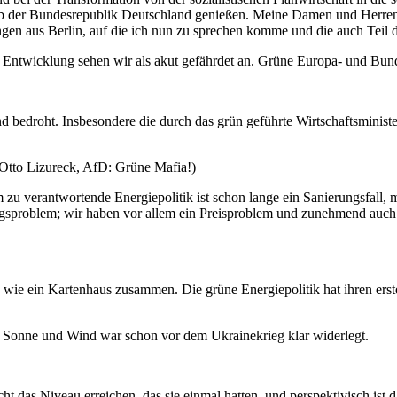
alb der Bundesrepublik Deutschland genießen. Meine Damen und Herren!
gen aus Berlin, auf die ich nun zu sprechen komme und die auch Teil 
ntwicklung sehen wir als akut gefährdet an. Grüne Europa- und Bundesp
nd bedroht. Insbesondere die durch das grün geführte Wirtschaftsminis
Otto Lizureck, AfD: Grüne Mafia!)
ium zu verantwortende Energiepolitik ist schon lange ein Sanierungsfa
ngsproblem; wir haben vor allem ein Preisproblem und zunehmend auch
 wie ein Kartenhaus zusammen. Die grüne Energiepolitik hat ihren ers
s Sonne und Wind war schon vor dem Ukrainekrieg klar widerlegt.
 das Niveau erreichen, das sie einmal hatten, und perspektivisch ist da