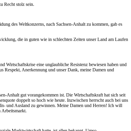
 Recht stolz sein.
scheidung des Weltkonzerns, nach Sachsen-Anhalt zu kommen, gab es
wicklung, die in guten wie in schlechten Zeiten unser Land am Laufen
und Wirtschaftskrise eine unglaubliche Resistenz bewiesen haben und
lle aus Respekt, Anerkennung und unser Dank, meine Damen und
n-Anhalt gut vorangekommen ist. Die Wirtschaftskraft hat sich seit
senquote doppelt so hoch wie heute. Inzwischen herrscht auch bei uns
em In- und Ausland zu gewinnen. Meine Damen und Herren! Ich will
 Arbeitsmarkt.
iale Marktwirtschaft hatte, ist allen bekannt. Umso