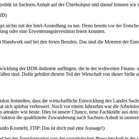
litik ist Sachsen-Anhalt auf der Überholspur und darauf können wir zu
AfD)
aupt nichts mit der Intel-Ansiedlung zu tun. Denn bereits vor der Ent
ung oder eine Erweiterungsinvestition feiern konnten.
im Handwerk und bei den freien Berufen. Das sind die Motoren der Ent
wicklung der DDR-Industrie auffingen, die in der weltweiten Finanz- 
fallen sind. Dafür gebührt diesem Teil der Wirtschaft von dieser Ste
 feststellen, dass die wirtschaftliche Entwicklung des Landes Sachse
t sich spürbar verbessert. Noch vor einem Jahrzehnt war die Arbeitslo
o attraktiv wie heute. Dies ist unsere Chance, neue Fachkräfte aus d
Fraktion die qualifizierte Zuwanderung nach Sachsen-Anhalt in unseren
uido Kosmehl, FDP: Das ist doch mal eine Aussage!)
i der Transformation von der sozialistischen Planwirtschaft in die soz