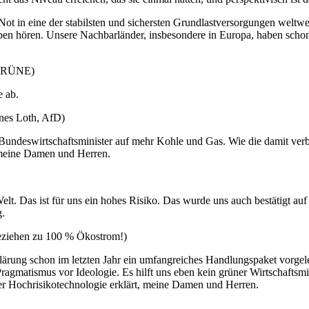
ot in eine der stabilsten und sichersten Grundlastversorgungen weltwe
ben hören. Unsere Nachbarländer, insbesondere in Europa, haben schon
, GRÜNE)
e ab.
nes Loth, AfD)
üne Bundeswirtschaftsminister auf mehr Kohle und Gas. Wie die damit v
h, meine Damen und Herren.
elt. Das ist für uns ein hohes Risiko. Das wurde uns auch bestätigt auf
g.
beziehen zu 100 % Ökostrom!)
ärung schon im letzten Jahr ein umfangreiches Handlungspaket vorgele
Pragmatismus vor Ideologie. Es hilft uns eben kein grüner Wirtschaftsm
ner Hochrisikotechnologie erklärt, meine Damen und Herren.