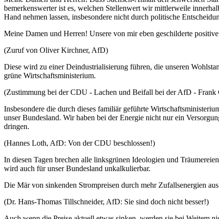
bemerkenswerter ist es, welchen Stellenwert wir mittlerweile innerh
Hand nehmen lassen, insbesondere nicht durch politische Entscheidun
Meine Damen und Herren! Unsere von mir eben geschilderte positive E
(Zuruf von Oliver Kirchner, AfD)
Diese wird zu einer Deindustrialisierung führen, die unseren Wohlsta
grüne Wirtschaftsministerium.
(Zustimmung bei der CDU - Lachen und Beifall bei der AfD - Frank 
Insbesondere die durch dieses familiär geführte Wirtschaftsminister
unser Bundesland. Wir haben bei der Energie nicht nur ein Versorgu
dringen.
(Hannes Loth, AfD: Von der CDU beschlossen!)
In diesen Tagen brechen alle linksgrünen Ideologien und Träumereien
wird auch für unser Bundesland unkalkulierbar.
Die Mär von sinkenden Strompreisen durch mehr Zufallsenergien au
(Dr. Hans-Thomas Tillschneider, AfD: Sie sind doch nicht besser!)
Auch wenn die Preise aktuell etwas sinken, werden sie bei Weitem nicht