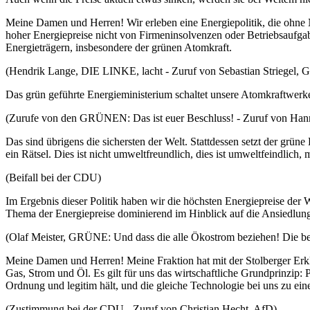
Meine Damen und Herren! Wir erleben eine Energiepolitik, die ohne N
hoher Energiepreise nicht von Firmeninsolvenzen oder Betriebsaufga
Energieträgern, insbesondere der grünen Atomkraft.
(Hendrik Lange, DIE LINKE, lacht - Zuruf von Sebastian Striegel
Das grün geführte Energieministerium schaltet unsere Atomkraftwerk
(Zurufe von den GRÜNEN: Das ist euer Beschluss! - Zuruf von Han
Das sind übrigens die sichersten der Welt. Stattdessen setzt der gr
ein Rätsel. Dies ist nicht umweltfreundlich, dies ist umweltfeindlic
(Beifall bei der CDU)
Im Ergebnis dieser Politik haben wir die höchsten Energiepreise der W
Thema der Energiepreise dominierend im Hinblick auf die Ansiedlun
(Olaf Meister, GRÜNE: Und dass die alle Ökostrom beziehen! Die 
Meine Damen und Herren! Meine Fraktion hat mit der Stolberger Erkl
Gas, Strom und Öl. Es gilt für uns das wirtschaftliche Grundprinzip: 
Ordnung und legitim hält, und die gleiche Technologie bei uns zu ei
(Zustimmung bei der CDU - Zuruf von Christian Hecht, AfD)