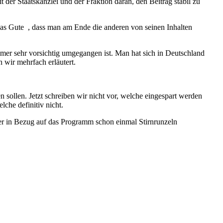
 der Staatskanzlei und der Fraktion daran, den Beitrag stabil zu
 das Gute , dass man am Ende die anderen von seinen Inhalten
mer sehr vorsichtig umgegangen ist. Man hat sich in Deutschland
n wir mehrfach erläutert.
n sollen. Jetzt schreiben wir nicht vor, welche eingespart werden
che definitiv nicht.
 er in Bezug auf das Programm schon einmal Stirnrunzeln