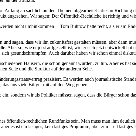
n an der Struktur.
on Anfang an sachlich an den Themen abgearbeitet - dies in Richtung
kt angesehen. Wir sagen: Der Öffentlich-Rechtliche ist richtig und wic
wir werden nicht umhinkommen Tom Buhrow hatte recht, als er am Ende
hen und sagen, dass wir ihn zukunftsfest gestalten müssen, aber dann m
e. Aber so, wie er jetzt aufgestellt ist, wie er sich jetzt entwickelt hat
 sich gesundschrumpfen. Auch darüber haben wir schon einmal diskutie
rschiedenen Häusern, die schon genannt wurden, zu tun. Aber es hat si
inen Seite und die Struktur auf der anderen Seite.
derungsstaatsvertrag präzisiert. Es werden auch journalistische Stand
a, das uns viele Bürger mit auf den Weg geben.
in, sondern wir als Politiker müssen sagen, dass die Bürger schon das
s öffentlich-rechtlichen Rundfunks sein. Man muss man ihm deutlich i
g, aber es ist ein lastiges, kein lästiges Programm, aber zum Teil lasti