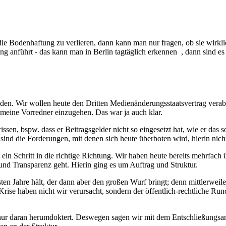
 Bodenhaftung zu verlieren, dann kann man nur fragen, ob sie wirkl
g anführt - das kann man in Berlin tagtäglich erkennen , dann sind
den. Wir wollen heute den Dritten Medienänderungsstaatsvertrag verab
f meine Vorredner einzugehen. Das war ja auch klar.
en, bspw. dass er Beitragsgelder nicht so eingesetzt hat, wie er das sol
d die Forderungen, mit denen sich heute überboten wird, hierin nicht
 ein Schritt in die richtige Richtung. Wir haben heute bereits mehrfach 
nd Transparenz geht. Hierin ging es um Auftrag und Struktur.
ten Jahre hält, der dann aber den großen Wurf bringt; denn mittlerweile
ise haben nicht wir verursacht, sondern der öffentlich-rechtliche Rund
nur daran herumdoktert. Deswegen sagen wir mit dem Entschließungsan