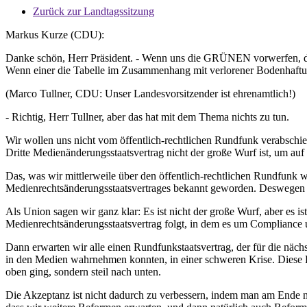
Zurück zur Landtagssitzung
Markus Kurze (CDU):
Danke schön, Herr Präsident. - Wenn uns die GRÜNEN vorwerfen, die
Wenn einer die Tabelle im Zusammenhang mit verlorener Bodenhaftun
(Marco Tullner, CDU: Unser Landesvorsitzender ist ehrenamtlich!)
- Richtig, Herr Tullner, aber das hat mit dem Thema nichts zu tun.
Wir wollen uns nicht vom öffentlich-rechtlichen Rundfunk verabschie
Dritte Medienänderungsstaatsvertrag nicht der große Wurf ist, um au
Das, was wir mittlerweile über den öffentlich-rechtlichen Rundfunk wiss
Medienrechtsänderungsstaatsvertrages bekannt geworden. Deswegen sin
Als Union sagen wir ganz klar: Es ist nicht der große Wurf, aber es ist
Medienrechtsänderungsstaatsvertrag folgt, in dem es um Compliance u
Dann erwarten wir alle einen Rundfunkstaatsvertrag, der für die nächs
in den Medien wahrnehmen konnten, in einer schweren Krise. Diese Kr
oben ging, sondern steil nach unten.
Die Akzeptanz ist nicht dadurch zu verbessern, indem man am Ende 