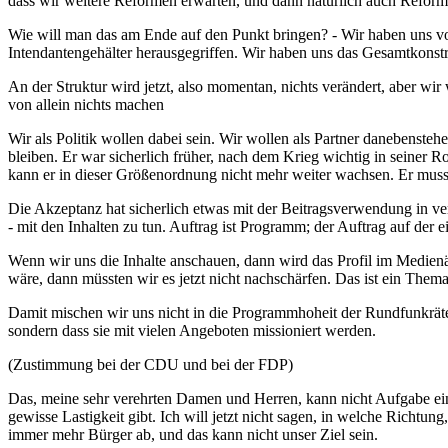
dass wir weitere Reformen erwarten, und dann natürlich auch Reforme
Wie will man das am Ende auf den Punkt bringen? - Wir haben uns v
Intendantengehälter herausgegriffen. Wir haben uns das Gesamtkonstru
An der Struktur wird jetzt, also momentan, nichts verändert, aber 
von allein nichts machen
Wir als Politik wollen dabei sein. Wir wollen als Partner danebenste
bleiben. Er war sicherlich früher, nach dem Krieg wichtig in seiner Roll
kann er in dieser Größenordnung nicht mehr weiter wachsen. Er muss
Die Akzeptanz hat sicherlich etwas mit der Beitragsverwendung in ve
- mit den Inhalten zu tun. Auftrag ist Programm; der Auftrag auf der e
Wenn wir uns die Inhalte anschauen, dann wird das Profil im Medienän
wäre, dann müssten wir es jetzt nicht nachschärfen. Das ist ein Them
Damit mischen wir uns nicht in die Programmhoheit der Rundfunkräte e
sondern dass sie mit vielen Angeboten missioniert werden.
(Zustimmung bei der CDU und bei der FDP)
Das, meine sehr verehrten Damen und Herren, kann nicht Aufgabe eine
gewisse Lastigkeit gibt. Ich will jetzt nicht sagen, in welche Richtun
immer mehr Bürger ab, und das kann nicht unser Ziel sein.