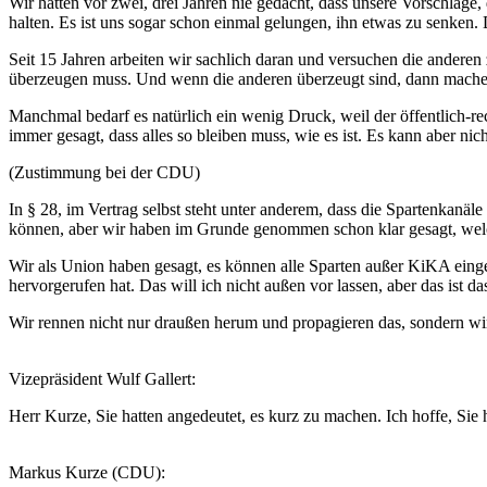
Wir hätten vor zwei, drei Jahren nie gedacht, dass unsere Vorschläge,
halten. Es ist uns sogar schon einmal gelungen, ihn etwas zu senken
Seit 15 Jahren arbeiten wir sachlich daran und versuchen die anderen
überzeugen muss. Und wenn die anderen überzeugt sind, dann mache
Manchmal bedarf es natürlich ein wenig Druck, weil der öffentlich-r
immer gesagt, dass alles so bleiben muss, wie es ist. Es kann aber nich
(Zustimmung bei der CDU)
In § 28, im Vertrag selbst steht unter anderem, dass die Spartenkanäle
können, aber wir haben im Grunde genommen schon klar gesagt, welch
Wir als Union haben gesagt, es können alle Sparten außer KiKA einge
hervorgerufen hat. Das will ich nicht außen vor lassen, aber das ist da
Wir rennen nicht nur draußen herum und propagieren das, sondern w
Vizepräsident Wulf Gallert:
Herr Kurze, Sie hatten angedeutet, es kurz zu machen. Ich hoffe, Sie h
Markus Kurze (CDU):