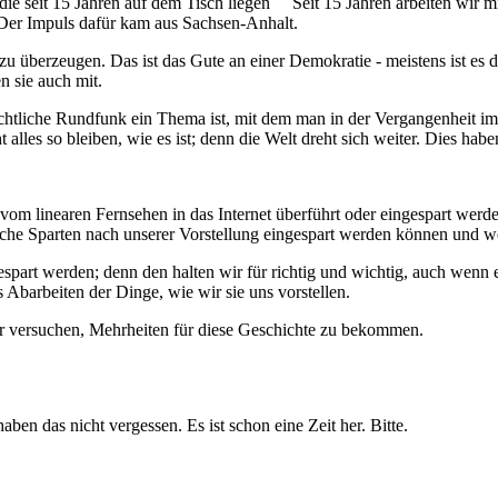
 die seit 15 Jahren auf dem Tisch liegen Seit 15 Jahren arbeiten wir mit
. Der Impuls dafür kam aus Sachsen-Anhalt.
 zu überzeugen. Das ist das Gute an einer Demokratie - meistens ist es
n sie auch mit.
echtliche Rundfunk ein Thema ist, mit dem man in der Vergangenheit im
t alles so bleiben, wie es ist; denn die Welt dreht sich weiter. Dies habe
 vom linearen Fernsehen in das Internet überführt oder eingespart werde
e Sparten nach unserer Vorstellung eingespart werden können und wel
spart werden; denn den halten wir für richtig und wichtig, auch wenn
s Abarbeiten der Dinge, wie wir sie uns vorstellen.
ir versuchen, Mehrheiten für diese Geschichte zu bekommen.
aben das nicht vergessen. Es ist schon eine Zeit her. Bitte.