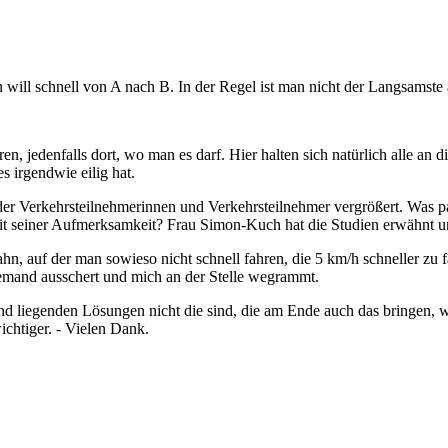
Man will schnell von A nach B. In der Regel ist man nicht der Langsamste
hren, jedenfalls dort, wo man es darf. Hier halten sich natürlich alle an
s irgendwie eilig hat.
l der Verkehrsteilnehmerinnen und Verkehrsteilnehmer vergrößert. Was 
t seiner Aufmerksamkeit? Frau Simon-Kuch hat die Studien erwähnt und 
bahn, auf der man sowieso nicht schnell fahren, die 5 km/h schneller zu
emand ausschert und mich an der Stelle wegrammt.
nd liegenden Lösungen nicht die sind, die am Ende auch das bringen, 
ichtiger. - Vielen Dank.