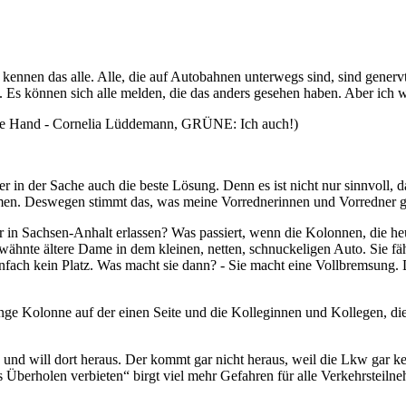
 kennen das alle. Alle, die auf Autobahnen unterwegs sind, sind genervt
en. Es können sich alle melden, die das anders gesehen haben. Aber ich
e Hand - Cornelia Lüddemann, GRÜNE: Ich auch!)
mer in der Sache auch die beste Lösung. Denn es ist nicht nur sinnvoll,
men. Deswegen stimmt das, was meine Vorrednerinnen und Vorredner g
 in Sachsen-Anhalt erlassen? Was passiert, wenn die Kolonnen, die heut
wähnte ältere Dame in dem kleinen, netten, schnuckeligen Auto. Sie fä
nfach kein Platz. Was macht sie dann? - Sie macht eine Vollbremsung.
r lange Kolonne auf der einen Seite und die Kolleginnen und Kollegen, 
ätte und will dort heraus. Der kommt gar nicht heraus, weil die Lkw gar
s Überholen verbieten“ birgt viel mehr Gefahren für alle Verkehrsteiln