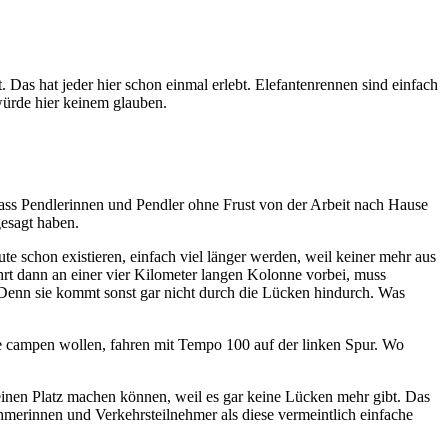
. Das hat jeder hier schon einmal erlebt. Elefantenrennen sind einfach
 würde hier keinem glauben.
 dass Pendlerinnen und Pendler ohne Frust von der Arbeit nach Hause
esagt haben.
e schon existieren, einfach viel länger werden, weil keiner mehr aus
hrt dann an einer vier Kilometer langen Kolonne vorbei, muss
 Denn sie kommt sonst gar nicht durch die Lücken hindurch. Was
die campen wollen, fahren mit Tempo 100 auf der linken Spur. Wo
 keinen Platz machen können, weil es gar keine Lücken mehr gibt. Das
ehmerinnen und Verkehrsteilnehmer als diese vermeintlich einfache