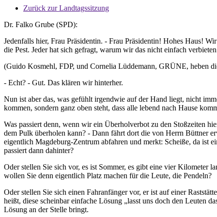
Zurück zur Landtagssitzung
Dr. Falko Grube (SPD):
Jedenfalls hier, Frau Präsidentin. - Frau Präsidentin! Hohes Haus! Wir
die Pest. Jeder hat sich gefragt, warum wir das nicht einfach verbiet
(Guido Kosmehl, FDP, und Cornelia Lüddemann, GRÜNE, heben di
- Echt? - Gut. Das klären wir hinterher.
Nun ist aber das, was gefühlt irgendwie auf der Hand liegt, nicht im
kommen, sondern ganz oben steht, dass alle lebend nach Hause kom
Was passiert denn, wenn wir ein Überholverbot zu den Stoßzeiten hier
dem Pulk überholen kann? - Dann fährt dort die von Herrn Büttner er
eigentlich Magdeburg-Zentrum abfahren und merkt: Scheiße, da ist ei
passiert dann dahinter?
Oder stellen Sie sich vor, es ist Sommer, es gibt eine vier Kilomete
wollen Sie denn eigentlich Platz machen für die Leute, die Pendeln?
Oder stellen Sie sich einen Fahranfänger vor, er ist auf einer Rastst
heißt, diese scheinbar einfache Lösung „lasst uns doch den Leuten da
Lösung an der Stelle bringt.