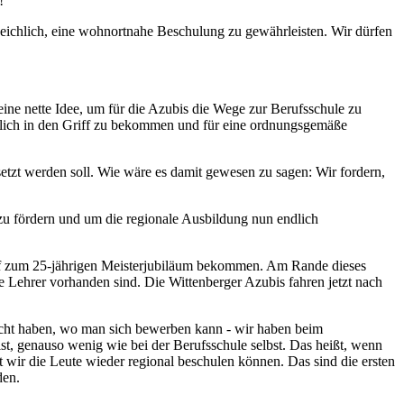
t!“
sweichlich, eine wohnortnahe Beschulung zu gewährleisten. Wir dürfen
 eine nette Idee, um für die Azubis die Wege zur Berufsschule zu
ndlich in den Griff zu bekommen und für eine ordnungsgemäße
setzt werden soll. Wie wäre es damit gewesen zu sagen: Wir fordern,
zu fördern und um die regionale Ausbildung nun endlich
rief zum 25-jährigen Meisterjubiläum bekommen. Am Rande dieses
ne Lehrer vorhanden sind. Die Wittenberger Azubis fahren jetzt nach
sucht haben, wo man sich bewerben kann - wir haben beim
ist, genauso wenig wie bei der Berufsschule selbst. Das heißt, wenn
 wir die Leute wieder regional beschulen können. Das sind die ersten
den.