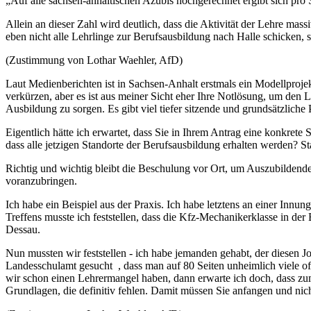
„Auf alle sachsen-anhaltischen Azubis hochgerechnet ergibt sich pro S
Allein an dieser Zahl wird deutlich, dass die Aktivität der Lehre m
eben nicht alle Lehrlinge zur Berufsausbildung nach Halle schicken, 
(Zustimmung von Lothar Waehler, AfD)
Laut Medienberichten ist in Sachsen-Anhalt erstmals ein Modellprojekt
verkürzen, aber es ist aus meiner Sicht eher Ihre Notlösung, um de
Ausbildung zu sorgen. Es gibt viel tiefer sitzende und grundsätzlich
Eigentlich hätte ich erwartet, dass Sie in Ihrem Antrag eine konkret
dass alle jetzigen Standorte der Berufsausbildung erhalten werden? 
Richtig und wichtig bleibt die Beschulung vor Ort, um Auszubildende
voranzubringen.
Ich habe ein Beispiel aus der Praxis. Ich habe letztens an einer I
Treffens musste ich feststellen, dass die Kfz-Mechanikerklasse in de
Dessau.
Nun mussten wir feststellen - ich habe jemanden gehabt, der diesen
Landesschulamt gesucht , dass man auf 80 Seiten unheimlich viele offe
wir schon einen Lehrermangel haben, dann erwarte ich doch, dass zum
Grundlagen, die definitiv fehlen. Damit müssen Sie anfangen und nich