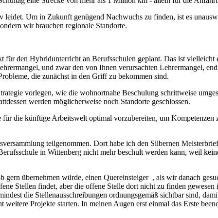
chultag eine Strecke von mehr als 1 Million km - allein für die Anfahr
assiv leidet. Um in Zukunft genügend Nachwuchs zu finden, ist es unau
sondern wir brauchen regionale Standorte.
 für den Hybridunterricht an Berufsschulen geplant. Das ist vielleicht
n Lehrermangel, und zwar den von Ihnen verursachten Lehrermangel, e
e Probleme, die zunächst in den Griff zu bekommen sind.
e Strategie vorlegen, wie die wohnortnahe Beschulung schrittweise umge
Stattdessen werden möglicherweise noch Standorte geschlossen.
 für die künftige Arbeitswelt optimal vorzubereiten, um Kompetenzen 
nnungsversammlung teilgenommen. Dort habe ich den Silbernen Meisterb
r Berufsschule in Wittenberg nicht mehr beschult werden kann, weil kei
 Job gern übernehmen würde, einen Quereinsteiger , als wir danach ge
ne Stellen findet, aber die offene Stelle dort nicht zu finden gewesen 
indest die Stellenausschreibungen ordnungsgemäß sichtbar sind, damit
t weitere Projekte starten. In meinen Augen erst einmal das Erste been