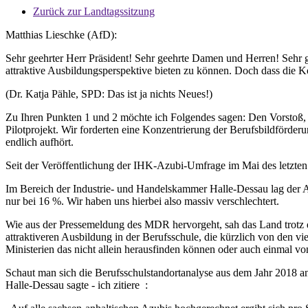
Zurück zur Landtagssitzung
Matthias Lieschke (AfD):
Sehr geehrter Herr Präsident! Sehr geehrte Damen und Herren! Sehr ge
attraktive Ausbildungsperspektive bieten zu können. Doch dass die Ko
(Dr. Katja Pähle, SPD: Das ist ja nichts Neues!)
Zu Ihren Punkten 1 und 2 möchte ich Folgendes sagen: Den Vorstoß, d
Pilotprojekt. Wir forderten eine Konzentrierung der Berufsbildförder
endlich aufhört.
Seit der Veröffentlichung der IHK-Azubi-Umfrage im Mai des letzten 
Im Bereich der Industrie- und Handelskammer Halle-Dessau lag der Ant
nur bei 16 %. Wir haben uns hierbei also massiv verschlechtert.
Wie aus der Pressemeldung des MDR hervorgeht, sah das Land trotz d
attraktiveren Ausbildung in der Berufsschule, die kürzlich von den 
Ministerien das nicht allein herausfinden können oder auch einmal von
Schaut man sich die Berufsschulstandortanalyse aus dem Jahr 2018 a
Halle-Dessau sagte - ich zitiere :