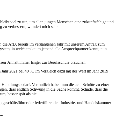
 bleibt viel zu tun, um allen jungen Menschen eine zukunftsfähige und
ng zu verbessern, wundert mich sehr.
r, die AfD, bereits im vergangenen Jahr mit unserem Antrag zum
e System, in welchem kaum jemand alle Ansprechpartner kennt, nun
chsen-Anhalt immer länger zur Berufsschule brauchen.
m Jahr 2021 bei 40 %. Im Vergleich dazu lag der Wert im Jahr 2019
 Handlungsbedarf. Vermutlich haben nun die acht Schritte zu einer
ragen, dass endlich Schwung in die Sache kommt. Schade, dass die
m, besser spät als nie.
uptgeschäftsführer der federführenden Industrie- und Handelskammer