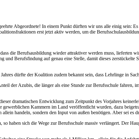
ehrte Abgeordnete! In einem Punkt dürften wir uns alle einig sein: Es
alitionsfraktionen erst jetzt aktiv werden, um die Berufsschulausbildu
ass die Berufsausbildung wieder attraktiver werden muss, lieferten wi
ung und Berufsfindung auf genau eine Stelle, damit dieses zerstückelt
Jahres dürfte der Koalition zudem bekannt sein, dass Lehrlinge in Sa
eil der Azubis, die länger als eine Stunde zur Berufsschule fahren, i
ieser dramatischen Entwicklung zum Zeitpunkt des Vorjahres keinerlei
vier gewerblichen Kammern im Land veröffentlicht wurden, dazu beiget
 allein handeln, sondern den Input von außen benötigen. Aber sei es dru
n, so haben sich die Wege zur Berufsschule massiv verlängert. Der Ha