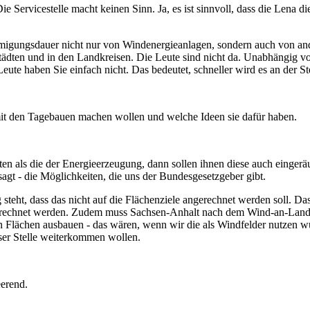
 Servicestelle macht keinen Sinn. Ja, es ist sinnvoll, dass die Lena 
gungsdauer nicht nur von Windenergieanlagen, sondern auch von ande
dten und in den Landkreisen. Die Leute sind nicht da. Unabhängig von d
ute haben Sie einfach nicht. Das bedeutet, schneller wird es an der Ste
 mit den Tagebauen machen wollen und welche Ideen sie dafür haben.
en als die der Energieerzeugung, dann sollen ihnen diese auch einger
agt - die Möglichkeiten, die uns der Bundesgesetzgeber gibt.
eht, dass das nicht auf die Flächenziele angerechnet werden soll. Da
ngerechnet werden. Zudem muss Sachsen-Anhalt nach dem Wind-an-Land
Flächen ausbauen - das wären, wenn wir die als Windfelder nutzen würd
eser Stelle weiterkommen wollen.
eerend.