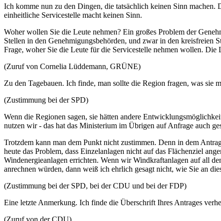
Ich komme nun zu den Dingen, die tatsächlich keinen Sinn machen. Die
einheitliche Servicestelle macht keinen Sinn.
Woher wollen Sie die Leute nehmen? Ein großes Problem der Genehmi
Stellen in den Genehmigungsbehörden, und zwar in den kreisfreien Stä
Frage, woher Sie die Leute für die Servicestelle nehmen wollen. Die Le
(Zuruf von Cornelia Lüddemann, GRÜNE)
Zu den Tagebauen. Ich finde, man sollte die Region fragen, was sie
(Zustimmung bei der SPD)
Wenn die Regionen sagen, sie hätten andere Entwicklungsmöglichkeit
nutzen wir - das hat das Ministerium im Übrigen auf Anfrage auch ges
Trotzdem kann man dem Punkt nicht zustimmen. Denn in dem Antrag st
heute das Problem, dass Einzelanlagen nicht auf das Flächenziel a
Windenergieanlagen errichten. Wenn wir Windkraftanlagen auf all den 
anrechnen würden, dann weiß ich ehrlich gesagt nicht, wie Sie an di
(Zustimmung bei der SPD, bei der CDU und bei der FDP)
Eine letzte Anmerkung. Ich finde die Überschrift Ihres Antrages verh
(Zuruf von der CDU)