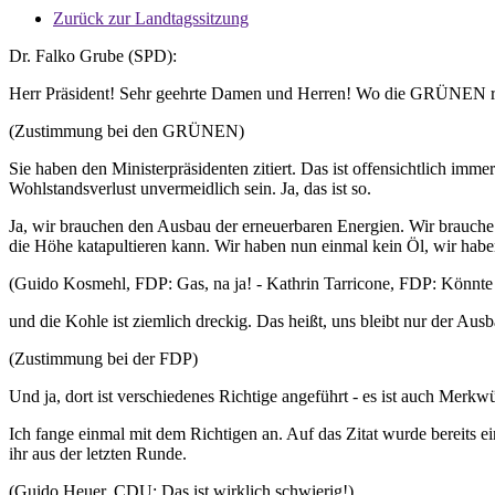
Zurück zur Landtagssitzung
Dr. Falko Grube (SPD):
Herr Präsident! Sehr geehrte Damen und Herren! Wo die GRÜNEN rec
(Zustimmung bei den GRÜNEN)
Sie haben den Ministerpräsidenten zitiert. Das ist offensichtlich imm
Wohlstandsverlust unvermeidlich sein. Ja, das ist so.
Ja, wir brauchen den Ausbau der erneuerbaren Energien. Wir brauche 
die Höhe katapultieren kann. Wir haben nun einmal kein Öl, wir hab
(Guido Kosmehl, FDP: Gas, na ja! - Kathrin Tarricone, FDP: Könnt
und die Kohle ist ziemlich dreckig. Das heißt, uns bleibt nur der Au
(Zustimmung bei der FDP)
Und ja, dort ist verschiedenes Richtige angeführt - es ist auch Merkwü
Ich fange einmal mit dem Richtigen an. Auf das Zitat wurde bereits e
ihr aus der letzten Runde.
(Guido Heuer, CDU: Das ist wirklich schwierig!)