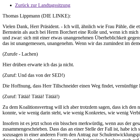
Zurück zur Landtagssitzung
Thomas Lippmann (DIE LINKE):
Vielen Dank, Herr Präsident. - Ich will, ähnlich wie Frau Pähle, die 
Bernstein als auch bei Herrn Borchert eine Rolle und, wenn ich mich 
und zwar: sich mit einer etwas unangenehmen Überheblichkeit gegense
das ist unangemessen, unangenehm. Wenn wir das zumindest im demokr
(Zurufe - Lachen)
Hier drüben erwarte ich das ja nicht.
(Zuruf: Und das von der SED!)
Die Hoffnung, dass Herr Tillschneider einen Weg findet, vernünftige 
(Zuruf: Tätää! Tätää! Tätää!)
Zu dem Koalitionsvertrag will ich aber trotzdem sagen, dass ich den n
konnte, wie wenig darin steht, wie wenig Konkretes, wie wenig Verbind
Insofern ist es jetzt schon ein bisschen merkwürdig, wenn aus der ge
zusammengeschrieben. Dass das an einer Stelle der Fall ist, habe ic
sozusagen in einer anderen Form den Antrag zur Schulentwicklungsplan