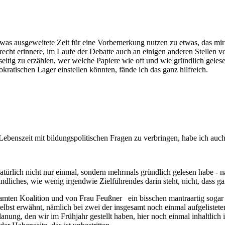
etwas ausgeweitete Zeit für eine Vorbemerkung nutzen zu etwas, das mir d
recht erinnere, im Laufe der Debatte auch an einigen anderen Stellen 
itig zu erzählen, wer welche Papiere wie oft und wie gründlich gelese
atischen Lager einstellen könnten, fände ich das ganz hilfreich.
Lebenszeit mit bildungspolitischen Fragen zu verbringen, habe ich auch
atürlich nicht nur einmal, sondern mehrmals gründlich gelesen habe - na
liches, wie wenig irgendwie Zielführendes darin steht, nicht, dass gar 
samten Koalition und von Frau Feußner ein bisschen mantraartig sogar 
h selbst erwähnt, nämlich bei zwei der insgesamt noch einmal aufgelist
ung, den wir im Frühjahr gestellt haben, hier noch einmal inhaltlich 