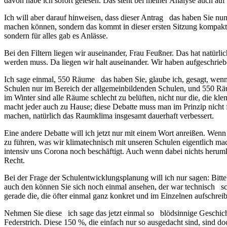
davon habe ich sofort gelesen. Das steht bei meiner Analyse auch auf d
Ich will aber darauf hinweisen, dass dieser Antrag das haben Sie nun
machen können, sondern das kommt in dieser ersten Sitzung kompakt; 
sondern für alles gab es Anlässe.
Bei den Filtern liegen wir auseinander, Frau Feußner. Das hat natürlic
werden muss. Da liegen wir halt auseinander. Wir haben aufgeschriebe
Ich sage einmal, 550 Räume das haben Sie, glaube ich, gesagt, wenn 
Schulen nur im Bereich der allgemeinbildenden Schulen, und 550 Räu
im Winter sind alle Räume schlecht zu belüften, nicht nur die, die 
macht jeder auch zu Hause; diese Debatte muss man im Prinzip nicht f
machen, natürlich das Raumklima insgesamt dauerhaft verbessert.
Eine andere Debatte will ich jetzt nur mit einem Wort anreißen. We
zu führen, was wir klimatechnisch mit unseren Schulen eigentlich mach
intensiv uns Corona noch beschäftigt. Auch wenn dabei nichts herumk
Recht.
Bei der Frage der Schulentwicklungsplanung will ich nur sagen: Bitte
auch den können Sie sich noch einmal ansehen, der war technisch scho
gerade die, die öfter einmal ganz konkret und im Einzelnen aufschrei
Nehmen Sie diese ich sage das jetzt einmal so blödsinnige Geschicht
Federstrich. Diese 150 %, die einfach nur so ausgedacht sind, sind do