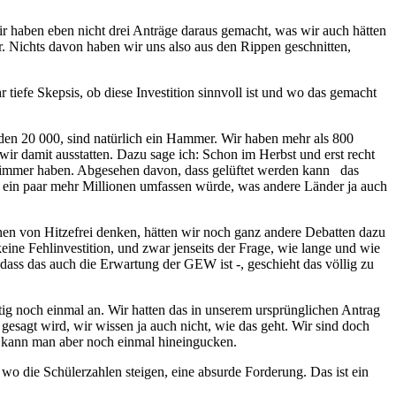
ir haben eben nicht drei Anträge daraus gemacht, was wir auch hätten
r. Nichts davon haben wir uns also aus den Rippen geschnitten,
r tiefe Skepsis, ob diese Investition sinnvoll ist und wo das gemacht
 den 20 000, sind natürlich ein Hammer. Wir haben mehr als 800
r damit ausstatten. Dazu sage ich: Schon im Herbst und erst recht
uch immer haben. Abgesehen davon, dass gelüftet werden kann das
ch ein paar mehr Millionen umfassen würde, was andere Länder ja auch
hen von Hitzefrei denken, hätten wir noch ganz andere Debatten dazu
eine Fehlinvestition, und zwar jenseits der Frage, wie lange und wie
ass das auch die Erwartung der GEW ist -, geschieht das völlig zu
itig noch einmal an. Wir hatten das in unserem ursprünglichen Antrag
esagt wird, wir wissen ja auch nicht, wie das geht. Wir sind doch
Da kann man aber noch einmal hineingucken.
o die Schülerzahlen steigen, eine absurde Forderung. Das ist ein