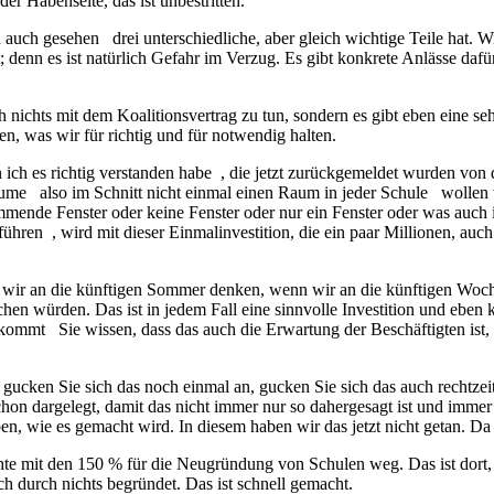
er Habenseite, das ist unbestritten.
 auch gesehen drei unterschiedliche, aber gleich wichtige Teile hat. W
denn es ist natürlich Gefahr im Verzug. Es gibt konkrete Anlässe dafü
h nichts mit dem Koalitionsvertrag zu tun, sondern es gibt eben eine seh
n, was wir für richtig und für notwendig halten.
ich es richtig verstanden habe , die jetzt zurückgemeldet wurden von
me also im Schnitt nicht einmal einen Raum in jeder Schule wollen wi
klemmende Fenster oder keine Fenster oder nur ein Fenster oder was a
ühren , wird mit dieser Einmalinvestition, die ein paar Millionen, au
nn wir an die künftigen Sommer denken, wenn wir an die künftigen Woc
en würden. Das ist in jedem Fall eine sinnvolle Investition und eben k
ommt Sie wissen, dass das auch die Erwartung der Beschäftigten ist, d
 gucken Sie sich das noch einmal an, gucken Sie sich das auch rechtze
n dargelegt, damit das nicht immer nur so dahergesagt ist und immer g
ben, wie es gemacht wird. In diesem haben wir das jetzt nicht getan. 
e mit den 150 % für die Neugründung von Schulen weg. Das ist dort, w
ch durch nichts begründet. Das ist schnell gemacht.