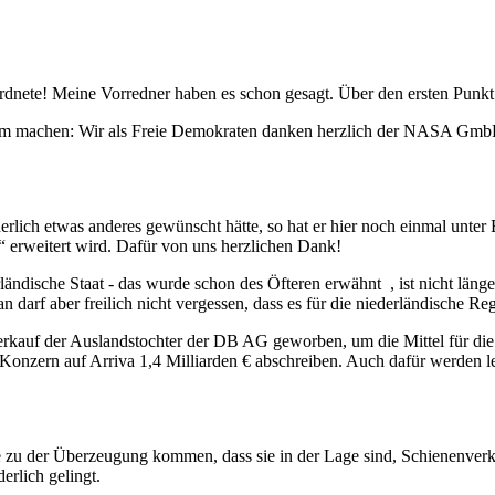
dnete! Meine Vorredner haben es schon gesagt. Über den ersten Punkt 
tzdem machen: Wir als Freie Demokraten danken herzlich der NASA Gm
lich etwas anderes gewünscht hätte, so hat er hier noch einmal unter Be
“ erweitert wird. Dafür von uns herzlichen Dank!
ndische Staat - das wurde schon des Öfteren erwähnt , ist nicht länger 
n darf aber freilich nicht vergessen, dass es für die niederländische R
Verkauf der Auslandstochter der DB AG geworben, um die Mittel für die 
Konzern auf Arriva 1,4 Milliarden € abschreiben. Auch dafür werden l
ne zu der Überzeugung kommen, dass sie in der Lage sind, Schienenve
erlich gelingt.