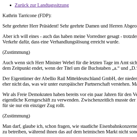
Zurück zur Landtagssitzung
Kathrin Tarricone (FDP):
Sehr geehrter Herr Präsident! Sehr geehrte Damen und Herren Abgeor
Aber ich will eines - auch das haben meine Vorredner gesagt - tro
Verkehr dafür, dass eine Verhandlungslösung erreicht wurde.
(Zustimmung)
Auch wenn sich Herr Minister Webel für die letzten Tage im Amt sicher
dem Zeitpunkt endet, wenn der Titel um die Buchstaben „a.“ und „D.
Der Eigentümer der Abellio Rail Mitteldeutschland GmbH, der niederlä
eher nicht das, was wir unter europäischer Partnerschaft verstehen. Ma
Wir als Freie Demokraten haben bereits vor ein paar Jahren für den 
eigentliche Kerngeschäft zu verwenden. Zwischenzeitlich musste der 
für sie nur ein einziger Zug rollt.
(Zustimmung)
Man darf, glaube ich, schon fragen, wie staatliche Eisenbahnkonzer
zu betreiben, während ihnen das auf dem heimischen Markt nicht sond