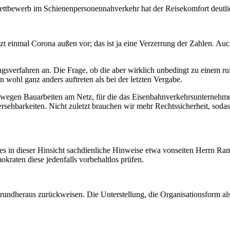
 Wettbewerb im Schienenpersonennahverkehr hat der Reisekomfort deut
tzt einmal Corona außen vor; das ist ja eine Verzerrung der Zahlen. Auc
sverfahren an. Die Frage, ob die aber wirklich unbedingt zu einem rui
wohl ganz anders auftreten als bei der letzten Vergabe.
n wegen Bauarbeiten am Netz, für die das Eisenbahnverkehrsunternehmen 
sehbarkeiten. Nicht zuletzt brauchen wir mehr Rechtssicherheit, sodas
lte es in dieser Hinsicht sachdienliche Hinweise etwa vonseiten Herrn
kraten diese jedenfalls vorbehaltlos prüfen.
undheraus zurückweisen. Die Unterstellung, die Organisationsform a