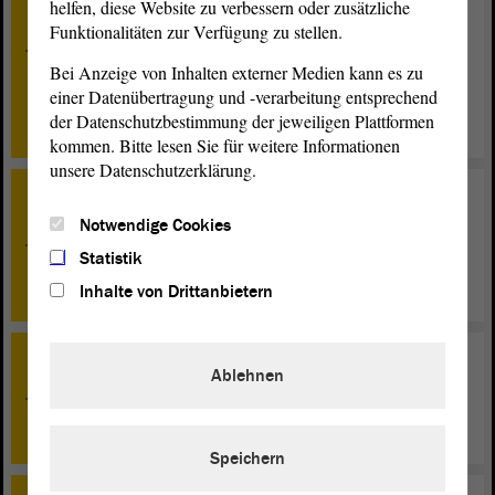
helfen, diese Website zu verbessern oder zusätzliche
Kommunalwahlgesetzes für das Land Sachsen-Anhalt
Funktionalitäten zur Verfügung zu stellen.
und des Kommunalverfassungsgesetzes; b) Entwurf
eines Gesetzes zur Änderung des Wahlgesetzes des
Bei Anzeige von Inhalten externer Medien kann es zu
Landes Sachsen-Anhalt und des
einer Datenübertragung und -verarbeitung entsprechend
Kommunalwahlgesetzes des Landes Sachsen-Anhalt -
der Datenschutzbestimmung der jeweiligen Plattformen
Erste Beratung
kommen. Bitte lesen Sie für weitere Informationen
unsere Datenschutzerklärung.
TOP 17
Notwendige Cookies
a) Zahnärztliche und kieferorthopädische Versorgung in
den Landkreisen sicherstellen - Zweite Beratung; b)
Statistik
Zahnmedizinische Versorgung flächendeckend
sicherstellen! - Beratung
Inhalte von Drittanbietern
TOP 18
Ablehnen
Betroffene nicht allein lassen - Long-COVID und Post-
COVID-Informations- und Behandlungsangebote im
Land schaffen! - Zweite Beratung
Speichern