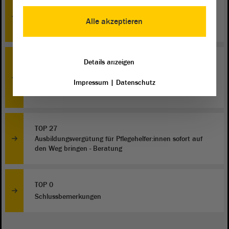
TOP 19
Eine Fahrradstaffel für die Polizei Sachsen-Anhalts -
Alle akzeptieren
Zweite Beratung
Details anzeigen
TOP 25
Reproduktive Selbstbestimmung stärken. Zugang zu
Impressum
|
Datenschutz
Schwangerschaftsabbrüchen in Sachsen-Anhalt
sicherstellen. - Beratung
TOP 27
Ausbildungsvergütung für Pflegehelfer:innen sofort auf
den Weg bringen - Beratung
TOP 0
Schlussbemerkungen