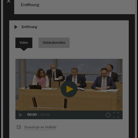
Eröffnung
Eröffnung
Video
Gebärdenvideo
00:00
|
03:41
Transkript im Vollbild