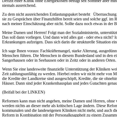
Defizit einer Klinik ohne Energiekosten beträgt seit Sommer aber min
niemals ausreichend.
Zu dem nicht ausreichenden Entlastungspaket besteht Überraschung 
sie zu Gesprächen über Finanzhilfen bereit seien und solche ggf. im 
nach meiner Einschätzung aber nicht. Sollte dazu noch etwas in der 
Meine Damen und Herren! Folgt man der Sozialministerin, unterstütz
Das soll dann vorliegen. Und dann wird alles gut - oder etwa nicht? 
Erkrankungen aufzeigen. Dass sich darin die strukturelle Situation ei
Ich sage Ihnen voraus: Fachkräftemangel, starke Alterung, ausgedün
Menschen führen. Die Menschen in diesem Bundesland und in den ein
Sangerhausen oder in Seehausen oder in Zeitz oder in anderen Orten.
Wenn Sie eine landesweite finanzielle Unterstützung der Kliniken wei
Zeit zahlungsunfähig zu werden. Hierbei reden wir nicht mehr von 
die Kredite der Landkreise sind ausgeschöpft, Kredite, die sie ohn
Häuser. Dann sind jeder Krankenhausplan und jedes Gutachten genau 
(Beifall bei der LINKEN)
Reformen kann man nicht angehen, meine Damen und Herren, ohne vor
werden nichts an dieser mehr als kritischen Lage ändern. Diese Ref
kommunalen und die landeseigenen Kliniken nicht mehr, und auch die 
Reform in Kombination mit der Personalknappheit zu einem Zusamme