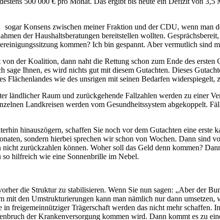
destens 500 000 € pro Monat. Das ergibt bis heute ein Defizit von 3,5 
sogar Konsens zwischen meiner Fraktion und der CDU, wenn man dem I
Rahmen der Haushaltsberatungen bereitstellen wollten. Gesprächsbereit, 
Bereinigungssitzung kommen? Ich bin gespannt. Aber vermutlich sind me
t von der Koalition, dann naht die Rettung schon zum Ende des ersten
Ich sage Ihnen, es wird nichts gut mit diesem Gutachten. Dieses Gutach
nes Flächenlandes wie des unsrigen mit seinen Bedarfen widerspiegelt, zw
nter ländlicher Raum und zurückgehende Fallzahlen werden zu einer Ve
zelnen Landkreisen werden vom Gesundheitssystem abgekoppelt. Fälle
terhin hinauszögern, schaffen Sie noch vor dem Gutachten eine erste k
Monaten, sondern hierbei sprechen wir schon von Wochen. Dann sind v
ehin nicht zurückzahlen können. Woher soll das Geld denn kommen? Da
so hilfreich wie eine Sonnenbrille im Nebel.
her die Struktur zu stabilisieren. Wenn Sie nun sagen: „Aber der B
orm mit den Umstrukturierungen kann man nämlich nur dann umsetzen, w
in freigemeinnütziger Trägerschaft werden das nicht mehr schaffen. Ins
nbruch der Krankenversorgung kommen wird. Dann kommt es zu einer z