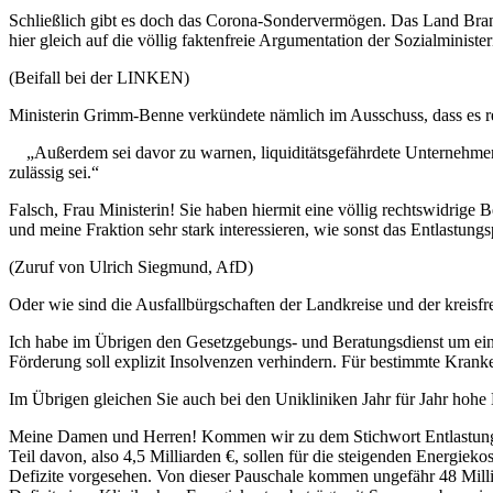
Schließlich gibt es doch das Corona-Sondervermögen. Das Land Brand
hier gleich auf die völlig faktenfreie Argumentation der Sozialminist
(Beifall bei der LINKEN)
Ministerin Grimm-Benne verkündete nämlich im Ausschuss, dass es rech
„Außerdem sei davor zu warnen, liquiditätsgefährdete Unternehmen fin
zulässig sei.“
Falsch, Frau Ministerin! Sie haben hiermit eine völlig rechtswidrige 
und meine Fraktion sehr stark interessieren, wie sonst das Entlastu
(Zuruf von Ulrich Siegmund, AfD)
Oder wie sind die Ausfallbürgschaften der Landkreise und der kreisf
Ich habe im Übrigen den Gesetzgebungs- und Beratungsdienst um ein
Förderung soll explizit Insolvenzen verhindern. Für bestimmte Kranken
Im Übrigen gleichen Sie auch bei den Unikliniken Jahr für Jahr hohe D
Meine Damen und Herren! Kommen wir zu dem Stichwort Entlastungspa
Teil davon, also 4,5 Milliarden €, sollen für die steigenden Energieko
Defizite vorgesehen. Von dieser Pauschale kommen ungefähr 48 Milli