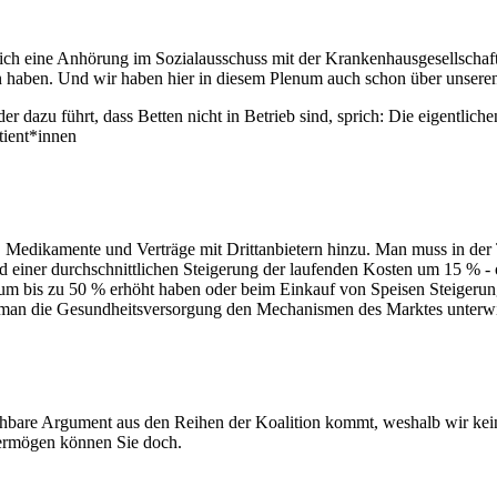
ließlich eine Anhörung im Sozialausschuss mit der Krankenhausgesells
n haben. Und wir haben hier in diesem Plenum auch schon über unseren
azu führt, dass Betten nicht in Betrieb sind, sprich: Die eigentlichen
tient*innen
 Medikamente und Verträge mit Drittanbietern hinzu. Man muss in der T
d einer durchschnittlichen Steigerung der laufenden Kosten um 15 % -
 um bis zu 50 % erhöht haben oder beim Einkauf von Speisen Steigerun
 man die Gesundheitsversorgung den Mechanismen des Marktes unterwirf
bare Argument aus den Reihen der Koalition kommt, weshalb wir keine
ermögen können Sie doch.