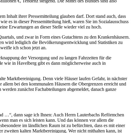
Millionen €, Tendenz steigend. Die Mittel des Bundes sind also
nhalt ihrer Pressemitteilung glauben darf. Dort stand auch, dass
wie es in dieser Pressemitteilung hieß, waren Sie im Sozialausschuss
ine Erwartungen an dieser Stelle wieder viel zu hoch.
 Quartals, und zwar in Form eines Gutachtens zu den Krankenhäusern.
ten wird lediglich die Bevölkerungsentwicklung und Statistiken zu
eifle ich schon jetzt an.
rknappung der Versorgung und zu langen Fahrzeiten für die
 wie in Havelberg gibt es dann möglicherweise auch in
alte Marktbereinigung. Denn viele Häuser laufen Gefahr, in nächster
or allem bei den kommunalen Häusern die Obergrenzen erreicht und
nn werden zunächst Fachabteilungen abgemeldet, danach ganze
und …“, dann sage ich Ihnen: Auch Herrn Lauterbachs Reförmchen
enn man es sich leisten kann. Und das können vor allem die
besondere im ländlichen Raum ist zu befürchten, dass es mit einer
weiten kalten Marktbereinigung. Wer nicht mithalten kann, ist