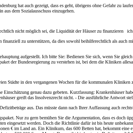
enburg hat auch gezeigt, dass es geht, übrigens ohne Gefahr zu laufen
erin aus dem Sozialausschuss einzugehen.
tlich nicht möglich sei, die Liquidität der Häuser zu finanzieren ich 
anziell zu unterstützen, da dies sowohl beihilferechtlich als auch mi
Behauptung aufgestellt. Ich bitte Sie: Bedienen Sie sich, wenn Sie glei
ngspaket der Bundesregierung zu verstehen ist, bei dem die Kliniken a
reien Städte in den vergangenen Wochen für die kommunalen Kliniken z
e Einschätzung genau dazu gebeten. Kurzfassung: Krankenhäuser habe
häuser greift das Insolvenzrecht nicht. - Die ausführliche Antwort ste
efizitbeträge aus. Das müsste dann nach Ihrer Auffassung auch rechtswid
ket. Nur zu gern bemühen Sie die Argumentation, dass es doch üppig
sten eingesetzt werden. Doch die Richtlinie dafür ist bis heute unbekann
onen € im Land an. Ein Klinikum, das 600 Betten hat, bekommt eine e