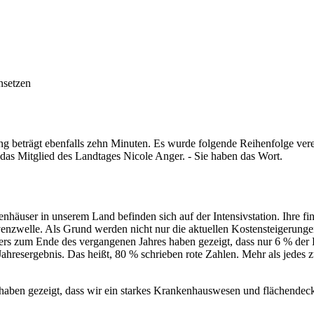
nsetzen
ierung beträgt ebenfalls zehn Minuten. Es wurde folgende Reihenfol
 das Mitglied des Landtages Nicole Anger. - Sie haben das Wort.
user in unserem Land befinden sich auf der Intensivstation. Ihre finan
venzwelle. Als Grund werden nicht nur die aktuellen Kostensteigerung
rs zum Ende des vergangenen Jahres haben gezeigt, dass nur 6 % der K
 Jahresergebnis. Das heißt, 80 % schrieben rote Zahlen. Mehr als jedes
haben gezeigt, dass wir ein starkes Krankenhauswesen und flächendec