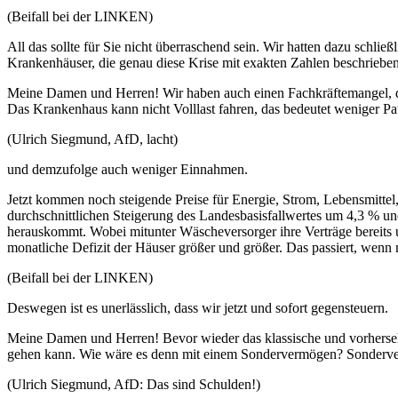
(Beifall bei der LINKEN)
All das sollte für Sie nicht überraschend sein. Wir hatten dazu sch
Krankenhäuser, die genau diese Krise mit exakten Zahlen beschriebe
Meine Damen und Herren! Wir haben auch einen Fachkräftemangel, der d
Das Krankenhaus kann nicht Volllast fahren, das bedeutet weniger Pa
(Ulrich Siegmund, AfD, lacht)
und demzufolge auch weniger Einnahmen.
Jetzt kommen noch steigende Preise für Energie, Strom, Lebensmittel,
durchschnittlichen Steigerung des Landesbasisfallwertes um 4,3 % un
herauskommt. Wobei mitunter Wäscheversorger ihre Verträge bereits
monatliche Defizit der Häuser größer und größer. Das passiert, wenn
(Beifall bei der LINKEN)
Deswegen ist es unerlässlich, dass wir jetzt und sofort gegensteuern.
Meine Damen und Herren! Bevor wieder das klassische und vorherseh
gehen kann. Wie wäre es denn mit einem Sondervermögen? Sonderv
(Ulrich Siegmund, AfD: Das sind Schulden!)