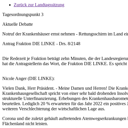
Zurück zur Landtagssitzung
Tagesordnungspunkt 3
Aktuelle Debatte
Notruf der Krankenhäuser ernst nehmen - Rettungsschirm im Land ei
Antrag Fraktion DIE LINKE - Drs. 8/2148
Die Redezeit je Fraktion beträgt zehn Minuten, die der Landesreg
hat die Antragstellerin das Wort, die Fraktion DIE LINKE. Es spricht
Nicole Anger (DIE LINKE):
Vielen Dank, Herr Präsident. - Meine Damen und Herren! Die Krankenhä
Krankenhausgesellschaft spricht von einer sehr bald drohenden Insol
strukturelle Unterfinanzierung. Erhebungen des Krankenhausbaromete
beurteilen. Lediglich 20 % erwarteten für das Jahr 2022 ein positives
weiteren Verschlechterung der wirtschaftlichen Lage aus.
Corona und die zuletzt gehäuft auftretenden Atemwegserkrankungen 
Flächenland nicht leisten.