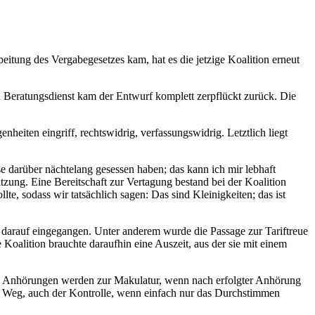
eitung des Vergabegesetzes kam, hat es die jetzige Koalition erneut
 Beratungsdienst kam der Entwurf komplett zerpflückt zurück. Die
eiten eingriff, rechtswidrig, verfassungswidrig. Letztlich liegt
ese darüber nächtelang gesessen haben; das kann ich mir lebhaft
ung. Eine Bereitschaft zur Vertagung bestand bei der Koalition
te, sodass wir tatsächlich sagen: Das sind Kleinigkeiten; das ist
t darauf eingegangen. Unter anderem wurde die Passage zur Tariftreue
oalition brauchte daraufhin eine Auszeit, aus der sie mit einem
rn. Anhörungen werden zur Makulatur, wenn nach erfolgter Anhörung
en Weg, auch der Kontrolle, wenn einfach nur das Durchstimmen