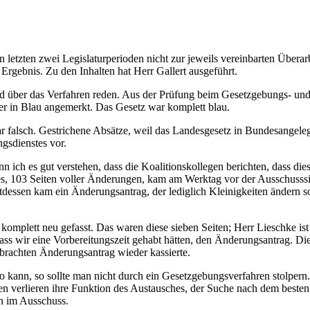
etzten zwei Legislaturperioden nicht zur jeweils vereinbarten Überarb
Ergebnis. Zu den Inhalten hat Herr Gallert ausgeführt.
d über das Verfahren reden. Aus der Prüfung beim Gesetzgebungs- und
 in Blau angemerkt. Das Gesetz war komplett blau.
falsch. Gestrichene Absätze, weil das Landesgesetz in Bundesangelegenh
gsdienstes vor.
nn ich es gut verstehen, dass die Koalitionskollegen berichten, dass di
s, 103 Seiten voller Änderungen, kam am Werktag vor der Ausschusssitz
essen kam ein Änderungsantrag, der lediglich Kleinigkeiten ändern soll
komplett neu gefasst. Das waren diese sieben Seiten; Herr Lieschke is
wir eine Vorbereitungszeit gehabt hätten, den Änderungsantrag. Die K
brachten Änderungsantrag wieder kassierte.
So kann, so sollte man nicht durch ein Gesetzgebungsverfahren stolpe
en verlieren ihre Funktion des Austausches, der Suche nach dem best
h im Ausschuss.