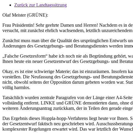
Zurück zur Landtagssitzung
Olaf Meister (GRÜNE):
Frau Präsidentin! Sehr geehrte Damen und Herren! Nachdem es in den l
versucht, mit zunächst ehrlich wachsendem, letztlich unzureichendem 
Zunächst muss man über die Qualität des ursprünglichen Entwurfs un
Änderungen des Gesetzgebungs- und Beratungsdienstes werden immer
„Falsche Gesetzesform“ habe ich noch nie als Begründung gehört, war 
Ihnen heute ein neuer Gesetzentwurf des Gesetzgebungs- und Beratun
Okay, es ist eine schwierige Materie; das ist einzuräumen. Insofern ka
vorstellen. Die Neufassung des Gesetzgebungs- und Beratungsdienste
nicht, obwohl seitens der Opposition darum gebeten worden war. Stattd
völlig harmlos.
Tatsächlich wurden zentrale Paragrafen von der Länge einer A4-Seite 
vollständig entfernt. LINKE und GRÜNE demontierten dann, ohne dass 
weiteren Änderungsantrag zurückkam, der in Teilen den gerade einge
Das Ergebnis dieses Hoppla-hopp-Verfahrens liegt heute vor Ihnen. 
der Gesetzentwurf faktisch neu geschrieben wird. Ausschussberatung
komplexester Regelungen erwartet wird. Das war letztlich der Wunsc