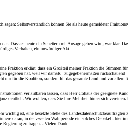
ch sagen: Selbstverständlich können Sie als heute gemeldeter Fraktionsv
h das. Dass es heute ein Scheitern mit Ansage geben wird, war klar. Da
nwürdiges Verhalten, ein unwürdiger Akt.
e Fraktion erklärt, dass ein Großteil meiner Fraktion die Stimmen für
en gegeben hat, weil wir damals - zugegebenermaßen rückschauend - di
t nur für die Koalition, sondern für das gesamte Land und vor allem f
fraktionen verlautbaren lassen, dass Herr Cohaus der geeignete Kandida
nz deutlich: Wir wollten, dass Sie Ihre Mehrheit hinter sich vereinen. 
hr wichtig ist, eine besetzte Stelle des Landesdatenschutzbeauftragten
nnere daran, in der zweiten Wahlperiode ein solches Debakel - hier im 
ne Regierung zu tragen. - Vielen Dank.