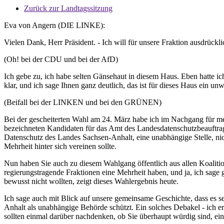
Zurück zur Landtagssitzung
Eva von Angern (DIE LINKE):
Vielen Dank, Herr Präsident. - Ich will für unsere Fraktion ausdrückli
(Oh! bei der CDU und bei der AfD)
Ich gebe zu, ich habe selten Gänsehaut in diesem Haus. Eben hatte ic
klar, und ich sage Ihnen ganz deutlich, das ist für dieses Haus ein u
(Beifall bei der LINKEN und bei den GRÜNEN)
Bei der gescheiterten Wahl am 24. März habe ich im Nachgang für mein
bezeichneten Kandidaten für das Amt des Landesdatenschutzbeauftragt
Datenschutz des Landes Sachsen-Anhalt, eine unabhängige Stelle, nich
Mehrheit hinter sich vereinen sollte.
Nun haben Sie auch zu diesem Wahlgang öffentlich aus allen Koalitions
regierungstragende Fraktionen eine Mehrheit haben, und ja, ich sage ga
bewusst nicht wollten, zeigt dieses Wahlergebnis heute.
Ich sage auch mit Blick auf unsere gemeinsame Geschichte, dass es se
Anhalt als unabhängige Behörde schützt. Ein solches Debakel - ich eri
sollten einmal darüber nachdenken, ob Sie überhaupt würdig sind, ei