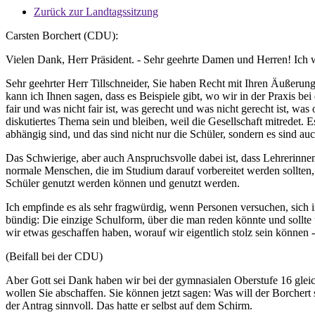
Zurück zur Landtagssitzung
Carsten Borchert (CDU):
Vielen Dank, Herr Präsident. - Sehr geehrte Damen und Herren! Ich w
Sehr geehrter Herr Tillschneider, Sie haben Recht mit Ihren Äußeru
kann ich Ihnen sagen, dass es Beispiele gibt, wo wir in der Praxis be
fair und was nicht fair ist, was gerecht und was nicht gerecht ist, wa
diskutiertes Thema sein und bleiben, weil die Gesellschaft mitredet.
abhängig sind, und das sind nicht nur die Schüler, sondern es sind au
Das Schwierige, aber auch Anspruchsvolle dabei ist, dass Lehrerinn
normale Menschen, die im Studium darauf vorbereitet werden sollten,
Schüler genutzt werden können und genutzt werden.
Ich empfinde es als sehr fragwürdig, wenn Personen versuchen, sich 
bündig: Die einzige Schulform, über die man reden könnte und sollte
wir etwas geschaffen haben, worauf wir eigentlich stolz sein können
(Beifall bei der CDU)
Aber Gott sei Dank haben wir bei der gymnasialen Oberstufe 16 gle
wollen Sie abschaffen. Sie können jetzt sagen: Was will der Borchert
der Antrag sinnvoll. Das hatte er selbst auf dem Schirm.