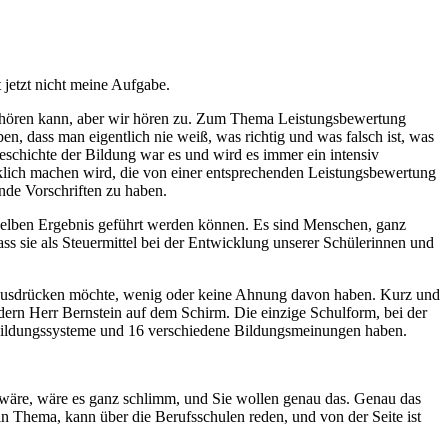
 jetzt nicht meine Aufgabe.
uf hören kann, aber wir hören zu. Zum Thema Leistungsbewertung
en, dass man eigentlich nie weiß, was richtig und was falsch ist, was
 Geschichte der Bildung war es und wird es immer ein intensiv
lücklich machen wird, die von einer entsprechenden Leistungsbewertung
ende Vorschriften zu haben.
mselben Ergebnis geführt werden können. Es sind Menschen, ganz
s sie als Steuermittel bei der Entwicklung unserer Schülerinnen und
end ausdrücken möchte, wenig oder keine Ahnung davon haben. Kurz und
dern Herr Bernstein auf dem Schirm. Die einzige Schulform, bei der
16 Bildungssysteme und 16 verschiedene Bildungsmeinungen haben.
wäre, wäre es ganz schlimm, und Sie wollen genau das. Genau das
in Thema, kann über die Berufsschulen reden, und von der Seite ist