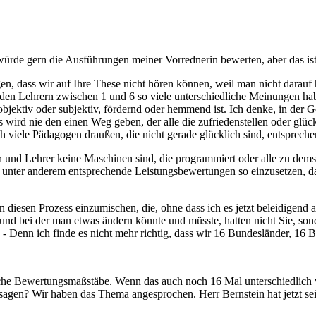
ürde gern die Ausführungen meiner Vorrednerin bewerten, aber das ist
ngen, dass wir auf Ihre These nicht hören können, weil man nicht dara
i den Lehrern zwischen 1 und 6 so viele unterschiedliche Meinungen hab
s objektiv oder subjektiv, fördernd oder hemmend ist. Ich denke, in der
 Es wird nie den einen Weg geben, der alle die zufriedenstellen oder g
ch viele Pädagogen draußen, die nicht gerade glücklich sind, entsprech
en und Lehrer keine Maschinen sind, die programmiert oder alle zu de
 unter anderem entsprechende Leistungsbewertungen so einzusetzen, das
in diesen Prozess einzumischen, die, ohne dass ich es jetzt beleidig
 und bei der man etwas ändern könnte und müsste, hatten nicht Sie, son
 - - Denn ich finde es nicht mehr richtig, dass wir 16 Bundesländer, 
iche Bewertungsmaßstäbe. Wenn das auch noch 16 Mal unterschiedlich 
 sagen? Wir haben das Thema angesprochen. Herr Bernstein hat jetzt se