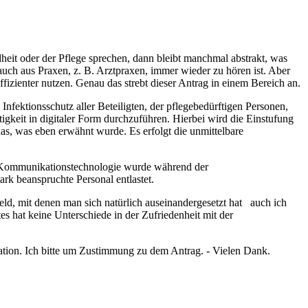
eit oder der Pflege sprechen, dann bleibt manchmal abstrakt, was
 auch aus Praxen, z. B. Arztpraxen, immer wieder zu hören ist. Aber
zienter nutzen. Genau das strebt dieser Antrag in einem Bereich an.
nfektionsschutz aller Beteiligten, der pflegebedürftigen Personen,
gkeit in digitaler Form durchzuführen. Hierbei wird die Einstufung
as, was eben erwähnt wurde. Es erfolgt die unmittelbare
nd Kommunikationstechnologie wurde während der
rk beanspruchte Personal entlastet.
eld, mit denen man sich natürlich auseinandergesetzt hat auch ich
 hat keine Unterschiede in der Zufriedenheit mit der
ation. Ich bitte um Zustimmung zu dem Antrag. - Vielen Dank.