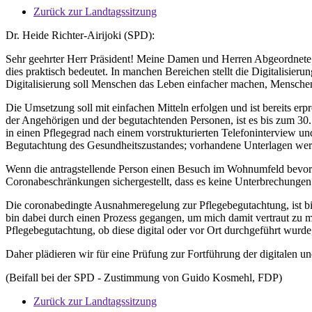
Zurück zur Landtagssitzung
Dr. Heide Richter-Airijoki (SPD):
Sehr geehrter Herr Präsident! Meine Damen und Herren Abgeordnete! 
dies praktisch bedeutet. In manchen Bereichen stellt die Digitalisie
Digitalisierung soll Menschen das Leben einfacher machen, Menschen 
Die Umsetzung soll mit einfachen Mitteln erfolgen und ist bereits er
der Angehörigen und der begutachtenden Personen, ist es bis zum 30.
in einen Pflegegrad nach einem vorstrukturierten Telefoninterview u
Begutachtung des Gesundheitszustandes; vorhandene Unterlagen werd
Wenn die antragstellende Person einen Besuch im Wohnumfeld bevorz
Coronabeschränkungen sichergestellt, dass es keine Unterbrechungen 
Die coronabedingte Ausnahmeregelung zur Pflegebegutachtung, ist bis 
bin dabei durch einen Prozess gegangen, um mich damit vertraut zu m
Pflegebegutachtung, ob diese digital oder vor Ort durchgeführt wurde, f
Daher plädieren wir für eine Prüfung zur Fortführung der digitalen
(Beifall bei der SPD - Zustimmung von Guido Kosmehl, FDP)
Zurück zur Landtagssitzung