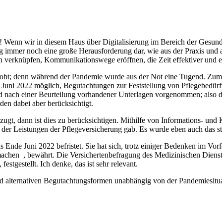
Wenn wir in diesem Haus über Digitalisierung im Bereich der Gesundh
rung immer noch eine große Herausforderung dar, wie aus der Praxis und
verknüpfen, Kommunikationswege eröffnen, die Zeit effektiver und effi
probt; denn während der Pandemie wurde aus der Not eine Tugend. Zum I
 Juni 2022 möglich, Begutachtungen zur Feststellung von Pflegebedürfti
nd nach einer Beurteilung vorhandener Unterlagen vorgenommen; also d
en dabei aber berücksichtigt.
ugt, dann ist dies zu berücksichtigen. Mithilfe von Informations- u
der Leistungen der Pflegeversicherung gab. Es wurde eben auch das sta
Ende Juni 2022 befristet. Sie hat sich, trotz einiger Bedenken im Vorf
achen , bewährt. Die Versichertenbefragung des Medizinischen Dienstes
estgestellt. Ich denke, das ist sehr relevant.
 und alternativen Begutachtungsformen unabhängig von der Pandemiesitu